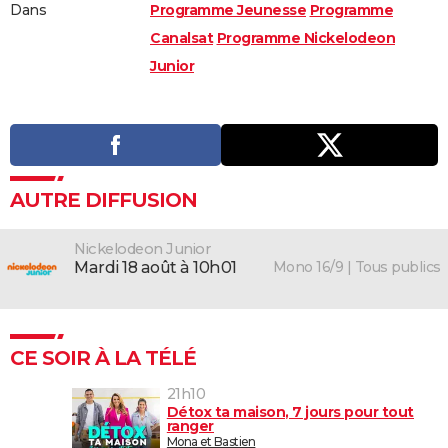
Dans
Programme Jeunesse
Programme
Canalsat
Programme Nickelodeon
Junior
AUTRE DIFFUSION
Nickelodeon Junior
Mono 16/9 | Tous publics
mardi 18 août à 10h01
CE SOIR À LA TÉLÉ
21h10
Détox ta maison, 7 jours pour tout
ranger
Mona et Bastien