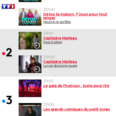
22h40
Détox ta maison, 7 jours pour tout
ranger
Mauricio et ses filles
21h10
Capitaine Marleau
Pace è salute
22h45
Capitaine Marleau
La nuit de la lune rousse
21h10
Le gala de l'humour - juste pour rire
22h55
Les grands comiques du petit écran