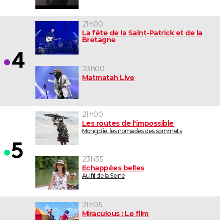
21h00
La fête de la Saint-Patrick et de la
Bretagne
23h00
Matmatah Live
21h00
Les routes de l'impossible
Mongolie, les nomades des sommets
23h35
Echappées belles
Au fil de la Seine
21h05
Miraculous : Le film