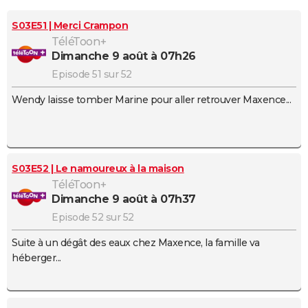
City break
Voyage de noces
Climat
Destinations
Voyage nature
Forum
+
PHOTO
S03E51 | Merci Crampon
TéléToon+
GUIDES D'ACHAT
dimanche 9 août à 07h26
BONS PLANS
Episode 51 sur 52
Wendy laisse tomber Marine pour aller retrouver Maxence...
CARTE DE VOEUX
Carte Bonne année
Carte Pâques
Carte de Noël
Carte Saint-Valentin
Carte d'anniversaire
DICTIONNAIRE
Biographies
Expressions
Dictionnaire
Citations
Proverbes
PROGRAMME TV
S03E52 | Le namoureux à la maison
COPAINS D'AVANT
TéléToon+
dimanche 9 août à 07h37
Se connecter
Collèges
Universités
Service militaire
S'inscrire
Lycées
Primaires
Entreprises
Avis de recherche
AVIS DE DÉCÈS
Episode 52 sur 52
FORUM
Suite à un dégât des eaux chez Maxence, la famille va
héberger...
Lifestyle
Sport
Television
Cinema
Bricolage
Culture
Auto
Voyage