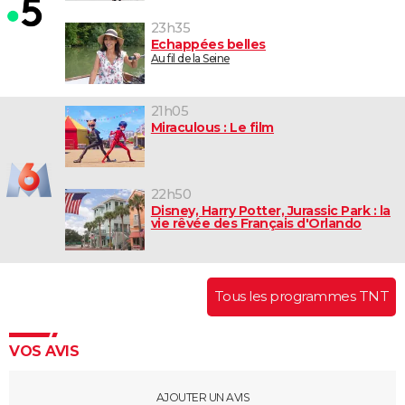
23h35
Echappées belles
Au fil de la Seine
21h05
Miraculous : Le film
22h50
Disney, Harry Potter, Jurassic Park : la
vie rêvée des Français d'Orlando
Tous les programmes TNT
VOS AVIS
AJOUTER UN AVIS