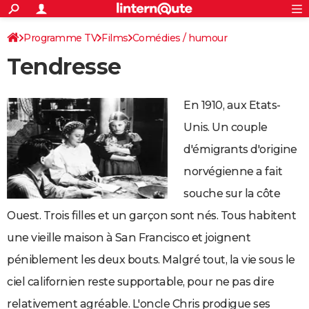
ACTUALITÉS
Connexion
S'inscrire
Programme TV
Films
Comédies / humour
Rechercher
Société
Education
Villes
Politique
Faits Divers
Monde
+
SPORT
Tendresse
Football
Cyclisme
Forum
Coupe du monde 2026
Tennis
Rugby
CULTURE
TNT
Cinéma
Musique
Programme TV
Streaming
Sorties cinéma
+
FINANCE
En 1910, aux Etats-
Impôts
Immobilier
Banque
Crédit
Retraite
Epargne
Risques naturels par ville
Assurance
Unis. Un couple
AUTO
d'émigrants d'origine
Réserver un essai
Berlines
Forum auto
Essais
Citadines
SUV
+
HIGH-TECH
norvégienne a fait
Meilleur smartphone
Ordinateurs
Guide high-tech
Mobiles
Internet
Jeux vidéo
+
BRICOLAGE
souche sur la côte
Aménagement intérieur
Cuisine
Jardinage
+
Forum
Extérieur
Salle de bains
Rangement
WEEK-END
Ouest. Trois filles et un garçon sont nés. Tous habitent
une vieille maison à San Francisco et joignent
Escapades
Expositions
Week-end nature
Guides de France
Patrimoine
Musées
+
LIFESTYLE
péniblement les deux bouts. Malgré tout, la vie sous le
Bien-être
Mode
+
Art de vivre
Loisirs
Modes de vie
SANTE
ciel californien reste supportable, pour ne pas dire
Guide de la santé
Médicaments
+
Alimentation
Maladies
Sommeil
VOYAGE
relativement agréable. L'oncle Chris prodigue ses