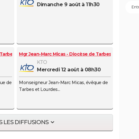
dimanche 9 août à 11h30
ook
 Tarbes et Lourdes
Mgr Jean-Marc Micas - Diocèse de Tarbes et Lourdes
KTO
mercredi 12 août à 08h30
ue de
Monseigneur Jean-Marc Micas, évêque de
Tarbes et Lourdes...
 LES DIFFUSIONS