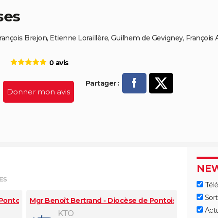
ses
rançois Brejon, Etienne Loraillère, Guilhem de Gevigney, François 
0 avis
Partager :
Donner mon avis
P
arta
ger
sur
NEW
ES
Télé
Fac
Sort
 Pontoise
Mgr Benoît Bertrand - Diocèse de Pontoise
eb
Act
KTO