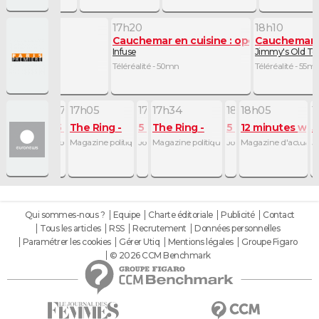
17h20
18h10
Cauchemar en cuisine : opération com
Cauchemar e
yer
Infuse
Jimmy's Old To
Téléréalité - 50mn
Téléréalité - 55m
0
6h38
16h48
17h00
17h05
17h29
17h34
18h00
18h05
1
utes
ade in Europe
News
5 minutes
The Ring
5 minutes
The Ring
5 minutes
12 minutes wit
5
mn
 - 8mn
ciences et technique - 10mn
Journal - 12mn
Journal - 5mn
Magazine politique - 24mn
Journal - 5mn
Magazine politique - 26mn
Journal - 5mn
Magazine d'actualit
J
Qui sommes-nous ?
Equipe
Charte éditoriale
Publicité
Contact
Tous les articles
RSS
Recrutement
Données personnelles
Paramétrer les cookies
Gérer Utiq
Mentions légales
Groupe Figaro
© 2026 CCM Benchmark