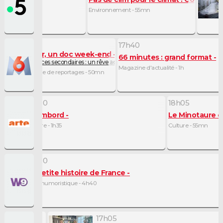
Environnement - 55mn
16h50
17h40
Un jour, un doc week-end
66 minutes : grand format
sible ? (1/2)
Résidences secondaires : un rêve accessible ? (2/2)
Magazine d'actualité - 1h
Magazine de reportages - 50mn
16h30
18h05
Chambord
Le Minotaure c'
Culture - 1h35
Culture - 55mn
16h30
La petite histoire de France
Série humoristique - 4h40
17h05