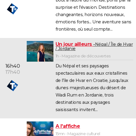
bout à l'autre du monde, porté par la
surprise et l'évasion. Destinations
changeantes, horizons nouveaux,
émotions fortes... Une aventure sans
frontières, où seul compte...
Un jour ailleurs
Népal / Île de Hvar
/ Jordanie
1h - Magazine de découvertes
16h40
Du Népal et ses paysages
17h40
spectaculaires aux eaux cristallines
de l'île de Hvar en Croatie, jusqu'aux
dunes majestueuses du désert de
Wadi Rum en Jordanie, trois
destinations aux paysages
saisissants invitent...
A l'affiche
15mn - Magazine culturel