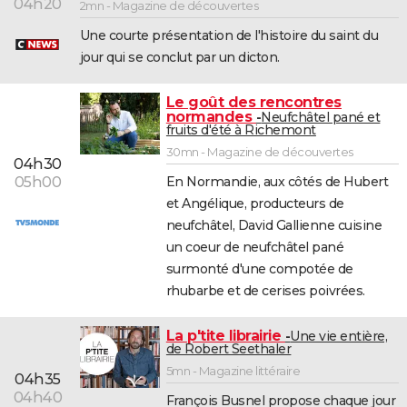
04h20
2mn - Magazine de découvertes
Une courte présentation de l'histoire du saint du
jour qui se conclut par un dicton.
Le goût des rencontres
normandes
Neufchâtel pané et
fruits d'été à Richemont
30mn - Magazine de découvertes
04h30
05h00
En Normandie, aux côtés de Hubert
et Angélique, producteurs de
neufchâtel, David Gallienne cuisine
un coeur de neufchâtel pané
surmonté d'une compotée de
rhubarbe et de cerises poivrées.
La p'tite librairie
Une vie entière,
de Robert Seethaler
5mn - Magazine littéraire
04h35
04h40
François Busnel propose chaque jour