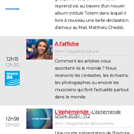
reprend vie, au travers d'un nouvel
album intitulé Totem dans lequel il
livre à nouveau une belle déclaration
d'amour au Mali. Matthieu Chedid...
A l'affiche
15mn - Magazine culturel
12h15
Comment les artistes nous
12h30
racontent-ils le monde ? Nous
recevons les cinéastes, les écrivains,
les photographes ou encore les
musiciens qui font l'actualité partout
dans le monde.
L'éphéméride
L'éphéméride
(2024-2025) - 712
12h58
2mn - Magazine de découvertes
13h00
Une courte présentation de l'histoire