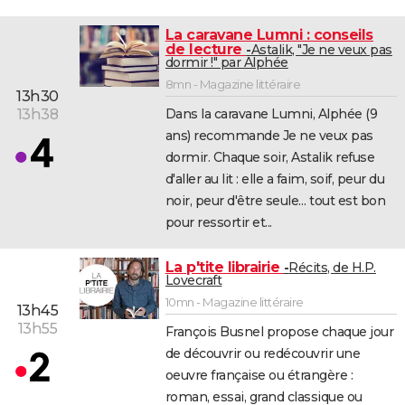
La caravane Lumni : conseils
de lecture
Astalik, "Je ne veux pas
dormir !" par Alphée
8mn - Magazine littéraire
13h30
13h38
Dans la caravane Lumni, Alphée (9
ans) recommande Je ne veux pas
dormir. Chaque soir, Astalik refuse
d'aller au lit : elle a faim, soif, peur du
noir, peur d'être seule… tout est bon
pour ressortir et...
La p'tite librairie
Récits, de H.P.
Lovecraft
10mn - Magazine littéraire
13h45
13h55
François Busnel propose chaque jour
de découvrir ou redécouvrir une
oeuvre française ou étrangère :
roman, essai, grand classique ou