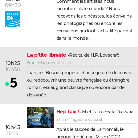
Comment les artistes nous
09h30
racontent-ils le monde ? Nous
recevons les cinéastes, les écrivains,
les photographes ou encore les
musiciens qui font l'actualité partout
dans le monde.
La p'tite librairie
Récits, de H.P. Lovecraft
5mn - Magazine littéraire
10h25
10h30
François Busnel propose chaque jour de découvrir
ou redécouvrir une oeuvre française ou étrangère :
roman, essai, grand classique ou encore bande
dessinée.
Hep taxi !
M et Fatoumata Diawara
31mn - Magazine culturel
10h43
Après le succès de Lamomali, le
11h14
groupe fondé par -M- en 2007