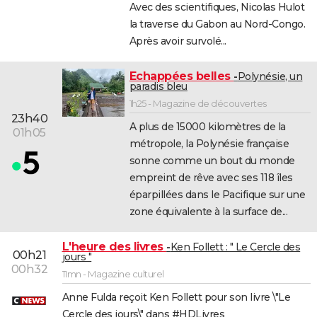
Avec des scientifiques, Nicolas Hulot
City break
Voyage de noces
Climat
Destinations
Voyage nature
Forum
+
PHOTO
la traverse du Gabon au Nord-Congo.
Après avoir survolé...
GUIDES D'ACHAT
BONS PLANS
Echappées belles
Polynésie, un
paradis bleu
CARTE DE VOEUX
1h25 - Magazine de découvertes
23h40
A plus de 15000 kilomètres de la
Carte Bonne année
Carte Pâques
Carte de Noël
Carte Saint-Valentin
Carte d'anniversaire
01h05
DICTIONNAIRE
métropole, la Polynésie française
Biographies
Expressions
Dictionnaire
Citations
Proverbes
sonne comme un bout du monde
PROGRAMME TV
empreint de rêve avec ses 118 îles
COPAINS D'AVANT
éparpillées dans le Pacifique sur une
zone équivalente à la surface de...
Se connecter
Collèges
Universités
Service militaire
S'inscrire
Lycées
Primaires
Entreprises
Avis de recherche
AVIS DE DÉCÈS
L'heure des livres
Ken Follett : " Le Cercle des
FORUM
00h21
jours "
00h32
Lifestyle
Sport
Television
Cinema
Bricolage
Culture
Auto
Voyage
11mn - Magazine culturel
Anne Fulda reçoit Ken Follett pour son livre \"Le
Cercle des jours\" dans #HDLivres