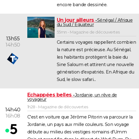
encore bande dessinée.
Un jour ailleurs
Sénégal / Afrique
du Sud / Equateur
55mn - Magazine de découvertes
13h55
Certains voyages rappellent combien
14h50
la nature est précieuse. Au Sénégal,
les habitants protègent la baie du
Sine Saloum et attirent une nouvelle
génération d'expatriés. En Afrique du
Sud, le slow safari...
Echappées belles
Jordanie, un rêve de
voyageur
1h28 - Magazine de découvertes
14h40
16h08
C'est en voiture que Jérôme Pitorin va parcourir la
Jordanie, un pays aux mille couleurs. Son voyage
débute au milieu des vestiges romains d'Umm