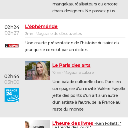
mangakas, réalisateurs ou encore
chara-designers. Ne passez plus...
L'éphéméride
02h24
02h27
3mn - Magazine de découvertes
Une courte présentation de l'histoire du saint du
jour qui se conclut par un dicton.
Le Paris des arts
16mn - Magazine culturel
02h44
Une balade culturelle dans Paris en
03h00
compagnie d'un invité. Valérie Fayolle
jette des ponts d'un art à un autre,
d'un artiste à l'autre, de la France au
reste du monde.
L'heure des livres
Ken Follett : "
Le Cercle des jours "