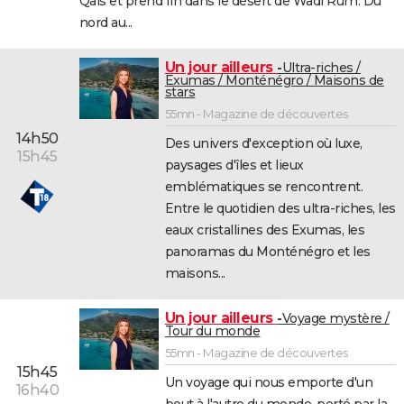
Qais et prend fin dans le désert de Wadi Rum. Du
nord au...
Un jour ailleurs
Ultra-riches /
Exumas / Monténégro / Maisons de
stars
55mn - Magazine de découvertes
14h50
Des univers d'exception où luxe,
15h45
paysages d'îles et lieux
emblématiques se rencontrent.
Entre le quotidien des ultra-riches, les
eaux cristallines des Exumas, les
panoramas du Monténégro et les
maisons...
Un jour ailleurs
Voyage mystère /
Tour du monde
55mn - Magazine de découvertes
15h45
Un voyage qui nous emporte d'un
16h40