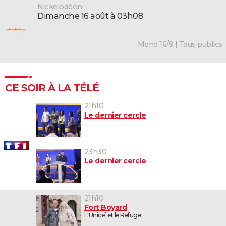
Nickelodéon
dimanche 16 août à 03h08
Mono 16/9 | Tous publics
CE SOIR À LA TÉLÉ
21h10
Le dernier cercle
23h30
Le dernier cercle
21h10
Fort Boyard
L'Unicef et le Refuge