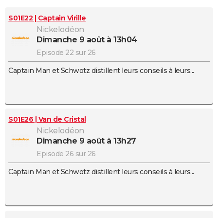
City break
Voyage de noces
Climat
Destinations
Voyage nature
Forum
+
PHOTO
S01E22 | Captain Virille
Nickelodéon
GUIDES D'ACHAT
dimanche 9 août à 13h04
BONS PLANS
Episode 22 sur 26
Captain Man et Schwotz distillent leurs conseils à leurs...
CARTE DE VOEUX
Carte Bonne année
Carte Pâques
Carte de Noël
Carte Saint-Valentin
Carte d'anniversaire
DICTIONNAIRE
Biographies
Expressions
Dictionnaire
Citations
Proverbes
PROGRAMME TV
S01E26 | Van de Cristal
COPAINS D'AVANT
Nickelodéon
dimanche 9 août à 13h27
Se connecter
Collèges
Universités
Service militaire
S'inscrire
Lycées
Primaires
Entreprises
Avis de recherche
AVIS DE DÉCÈS
Episode 26 sur 26
FORUM
Captain Man et Schwotz distillent leurs conseils à leurs...
Lifestyle
Sport
Television
Cinema
Bricolage
Culture
Auto
Voyage