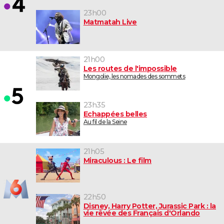
23h00
Matmatah Live
21h00
Les routes de l'impossible
Mongolie, les nomades des sommets
23h35
Echappées belles
Au fil de la Seine
21h05
Miraculous : Le film
22h50
Disney, Harry Potter, Jurassic Park : la
vie rêvée des Français d'Orlando