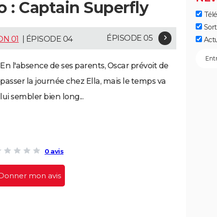
o : Captain Superfly
Télé
Sort
ÉPISODE 05
ON 01
| ÉPISODE 04
Act
En l'absence de ses parents, Oscar prévoit de
passer la journée chez Ella, mais le temps va
lui sembler bien long...
0 avis
Donner mon avis