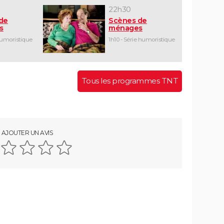
22h30
de
Scènes de
s
ménages
humoristique
1h10 - Série humoristique
Tous les programmes TNT
AJOUTER UN AVIS