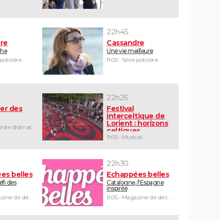
22h45
re
Cassandre
che
Une vie meilleure
 policière
1h35 - Série policière
22h25
er des
Festival
interceltique de
Lorient : horizons
1h25 - Comédie dramatique
celtiques
1h35 - Musical
22h30
es belles
Echappées belles
défi des
Catalogne, l'Espagne
inspirée
1h30 - Magazine de découvertes
1h35 - Magazine de découvertes