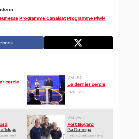
nderer
eunesse
Programme Canalsat
Programme Piwi+
cebook
23h30
er cercle
Le dernier cercle
1h20 - Jeu
23h25
yard
Fort Boyard
 le Refuge
Par Domingo
rtissement
1h45 - Divertissement