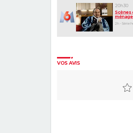
20h30
Scènes 
ménage
2h - Série 
VOS AVIS