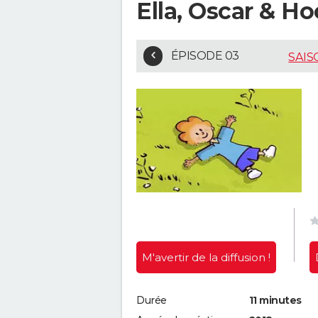
Ella, Oscar & Ho
ÉPISODE 03
SAIS
M'avertir
de la diffusion !
Durée
11 minutes