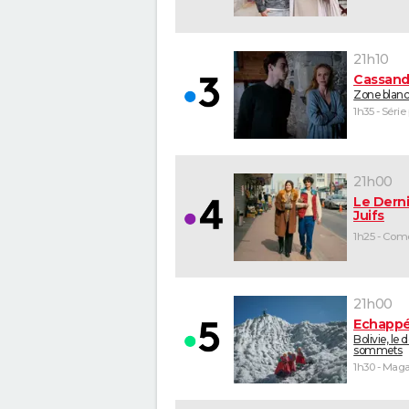
21h10
Cassand
Zone blan
1h35 - Série
21h00
Le Derni
Juifs
21h00
Echappé
Bolivie, le 
sommets