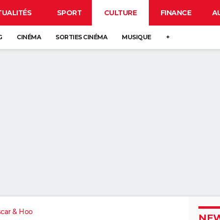
TUALITÉS
SPORT
CULTURE
FINANCE
A
G
CINÉMA
SORTIES CINÉMA
MUSIQUE
+
scar & Hoo
NEW