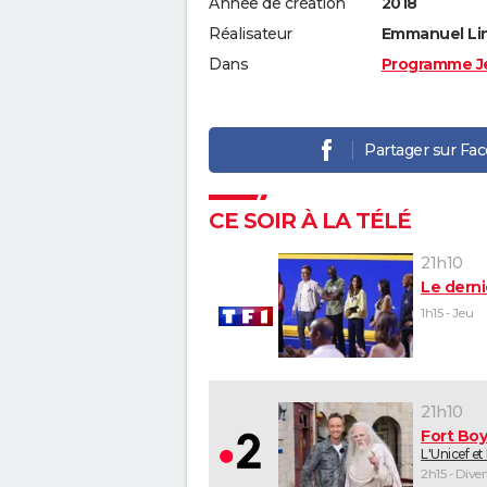
Année de création
2018
Réalisateur
Emmanuel Li
Dans
Programme J
Partager sur Fa
CE SOIR À LA TÉLÉ
21h10
Le derni
1h15 - Jeu
21h10
Fort Bo
L'Unicef et
2h15 - Dive