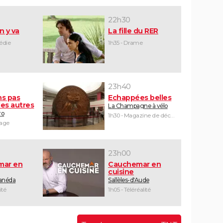
22h30
n y va
La fille du RER
édie
1h35 - Drame
23h40
ns pas
Echappées belles
es autres
La Champagne à vélo
ro
1h30 - Magazine de découvertes
yage
23h00
mar en
Cauchemar en
cuisine
Canéda
Sallèles-d'Aude
ité
1h05 - Téléréalité