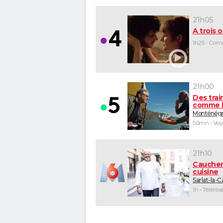
21h05
A trois o
1h25 - Com
21h00
Des trai
comme l
Monténég
50mn - Vo
21h10
Cauche
cuisine
Sarlat-la-
1h - Téléréal