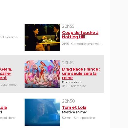
22h55
Coup de foudre à
Notting Hill
1h45 - Comédie dramatique
2h15 - Comédie sentimentale
23h15
Gerra,
Drag Race France :
saire-
une seule sera la
ent
reine
Pop couture
2h05 - Divertissement-humour
1h10 - Téléréalité
22h50
Lola
Tom et Lola
id
Mystère en mer
e policière
50mn - Série policière