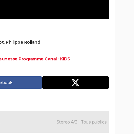
, Philippe Rolland
eunesse
Programme Canal+ KIDS
cebook
Stereo 4/3 | Tous publics