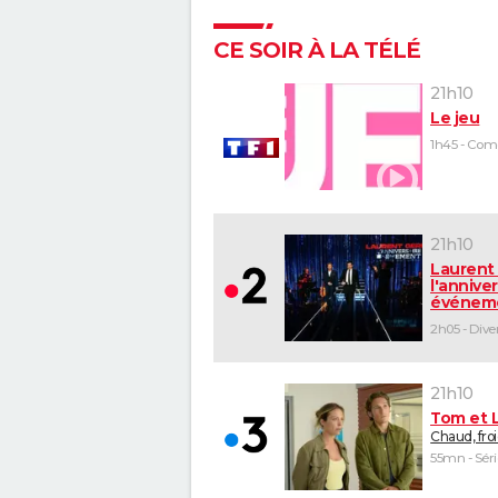
CE SOIR À LA TÉLÉ
21h10
Le jeu
21h10
Laurent 
l'anniver
événem
21h10
Tom et 
Chaud, fro
55mn - Séri