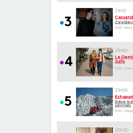
21h10
Cassand
Zone blan
1h35 - Série
21h00
Le Derni
Juifs
21h00
Echappé
Bolivie, le 
sommets
20h30