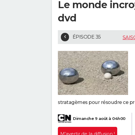
Le monde incroy
dvd
ÉPISODE 35
SAIS
stratagèmes pour résoudre ce prob
Dimanche 9 août à 04h00
M'avertir
de la diffusion !