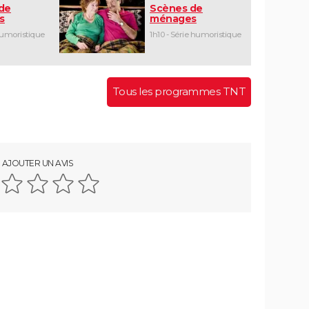
de
Scènes de
s
ménages
humoristique
1h10 - Série humoristique
Tous les programmes TNT
AJOUTER UN AVIS