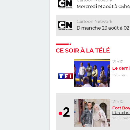
mercredi 19 août à 05h
Cartoon Network
dimanche 23 août à 0
CE SOIR À LA TÉLÉ
21h10
Le derni
1h15 - Jeu
21h10
Fort Bo
L'Unicef et
2h15 - Dive