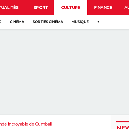
TUALITÉS
SPORT
CULTURE
FINANCE
A
G
CINÉMA
SORTIES CINÉMA
MUSIQUE
+
de incroyable de Gumball
NEW