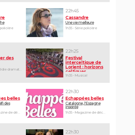
22h45
re
Cassandre
che
Une vie meilleure
 policière
1h35 - Série policière
22h25
er des
Festival
interceltique de
Lorient : horizons
1h25 - Comédie dramatique
celtiques
1h35 - Musical
22h30
es belles
Echappées belles
défi des
Catalogne, l'Espagne
inspirée
1h30 - Magazine de découvertes
1h35 - Magazine de découvertes
22h30