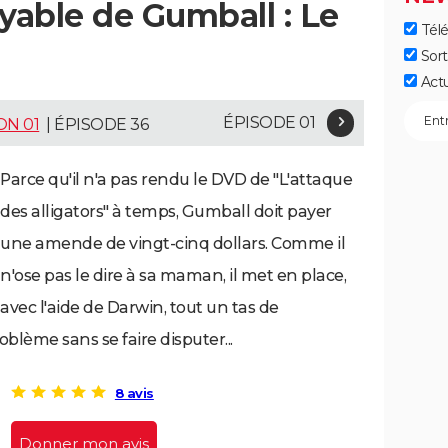
able de Gumball : Le
Télé
Sort
Act
ÉPISODE 01
ON 01
| ÉPISODE 36
Parce qu'il n'a pas rendu le DVD de "L'attaque
des alligators" à temps, Gumball doit payer
une amende de vingt-cinq dollars. Comme il
n'ose pas le dire à sa maman, il met en place,
avec l'aide de Darwin, tout un tas de
lème sans se faire disputer...
8 avis
Donner mon avis