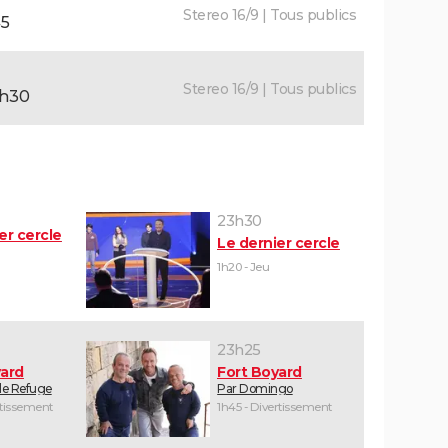
Stereo 16/9 | Tous publics
45
Stereo 16/9 | Tous publics
2h30
23h30
er cercle
Le dernier cercle
1h20 - Jeu
23h25
yard
Fort Boyard
 le Refuge
Par Domingo
rtissement
1h45 - Divertissement