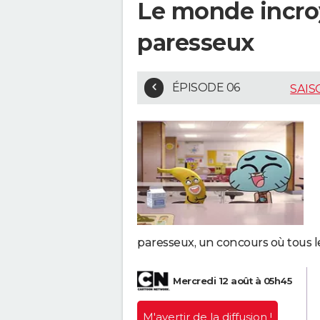
Le monde incroy
paresseux
ÉPISODE 06
SAIS
paresseux, un concours où tous le
Mercredi 12 août à 05h45
M'avertir
de la diffusion !