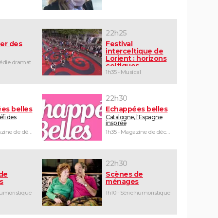
22h25
er des
Festival
interceltique de
Lorient : horizons
1h25 - Comédie dramatique
celtiques
1h35 - Musical
22h30
es belles
Echappées belles
défi des
Catalogne, l'Espagne
inspirée
1h30 - Magazine de découvertes
1h35 - Magazine de découvertes
22h30
de
Scènes de
s
ménages
humoristique
1h10 - Série humoristique