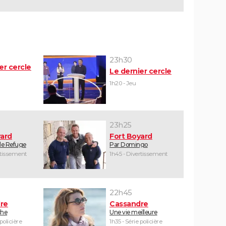
23h30
er cercle
Le dernier cercle
1h20 - Jeu
23h25
yard
Fort Boyard
 le Refuge
Par Domingo
rtissement
1h45 - Divertissement
22h45
re
Cassandre
che
Une vie meilleure
 policière
1h35 - Série policière