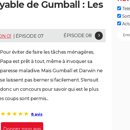
able de Gumball : Les
Télé
Sort
Act
ÉPISODE 08
ON 01
| ÉPISODE 07
Pour éviter de faire les tâches ménagères,
Papa est prêt à tout, même à invoquer sa
paresse maladive. Mais Gumball et Darwin ne
se laissent pas berner si facilement. S'ensuit
donc un concours pour savoir qui est le plus
s coups sont permis...
8 avis
Donner mon avis