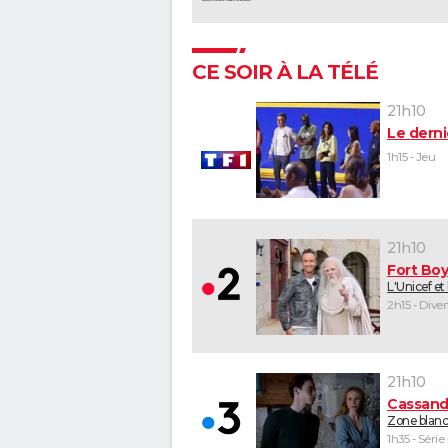
CE SOIR À LA TÉLÉ
21h10
Le derni
1h15 - Jeu
21h10
Fort Bo
L'Unicef et
2h15 - Dive
21h10
Cassand
Zone blan
1h35 - Série