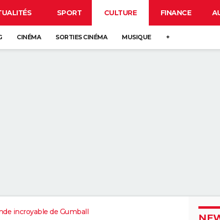
TUALITÉS
SPORT
CULTURE
FINANCE
A
G
CINÉMA
SORTIES CINÉMA
MUSIQUE
+
de incroyable de Gumball
NEW