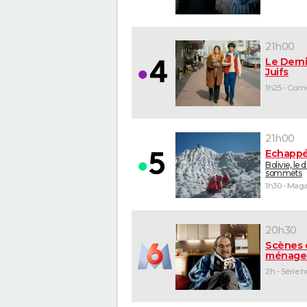
21h00
Le Derni
Juifs
21h00
Echappé
Bolivie, le 
sommets
20h30
Scènes 
ménage
2h - Série 