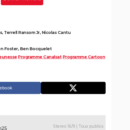
, Terrell Ransom Jr, Nicolas Cantu
on Foster, Ben Bocquelet
eunesse
Programme Canalsat
Programme Cartoon
cebook
Stereo 16/9 | Tous publics
h25