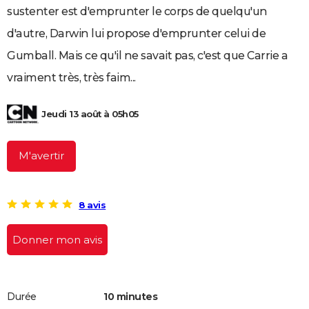
sustenter est d'emprunter le corps de quelqu'un
City break
Voyage de noces
Climat
Destinations
Voyage nature
Forum
+
PHOTO
d'autre, Darwin lui propose d'emprunter celui de
GUIDES D'ACHAT
Gumball. Mais ce qu'il ne savait pas, c'est que Carrie a
BONS PLANS
vraiment très, très faim...
CARTE DE VOEUX
Jeudi 13 août à 05h05
Carte Bonne année
Carte Pâques
Carte de Noël
Carte Saint-Valentin
Carte d'anniversaire
DICTIONNAIRE
Biographies
Expressions
Dictionnaire
Citations
Proverbes
M'avertir
PROGRAMME TV
COPAINS D'AVANT
8 avis
Se connecter
Collèges
Universités
Service militaire
S'inscrire
Lycées
Primaires
Entreprises
Avis de recherche
AVIS DE DÉCÈS
Donner mon avis
FORUM
Lifestyle
Sport
Television
Cinema
Bricolage
Culture
Auto
Voyage
Durée
10 minutes