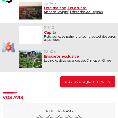
22h45
Une maison, un artiste
Marie de Sévigné, l'affranchie de Grignan
21h10
Capital
Fraîcheur et sensations fortes : le jackpot des parcs
aquatiques !
23h05
Enquête exclusive
Les incroyables vacances des Chinois en Chine
Tous les programmes TNT
VOS AVIS
AJOUTER UN AVIS