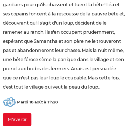
gardians pour qu'ils chassent et tuent la bête ! Léa et
City break
Voyage de noces
Climat
Destinations
Voyage nature
Forum
+
PHOTO
ses copains foncent à la rescousse de la pauvre bête et,
GUIDES D'ACHAT
découvrant qu'il s'agit d'un loup, décident de le
BONS PLANS
ramener au ranch. Ils s'en occupent prudemment,
espérant que Samantha et son père ne le trouveront
CARTE DE VOEUX
pas et abandonneront leur chasse. Mais la nuit même,
Carte Bonne année
Carte Pâques
Carte de Noël
Carte Saint-Valentin
Carte d'anniversaire
DICTIONNAIRE
une bête féroce sème la panique dans le village et s'en
Biographies
Expressions
Dictionnaire
Citations
Proverbes
PROGRAMME TV
prend aux brebis des fermiers. Anaïs est persuadée
COPAINS D'AVANT
que ce n'est pas leur loup le coupable. Mais cette fois,
c'est tout le village qui veut la peau du loup...
Se connecter
Collèges
Universités
Service militaire
S'inscrire
Lycées
Primaires
Entreprises
Avis de recherche
AVIS DE DÉCÈS
FORUM
Mardi 18 août à 11h20
Lifestyle
Sport
Television
Cinema
Bricolage
Culture
Auto
Voyage
M'avertir