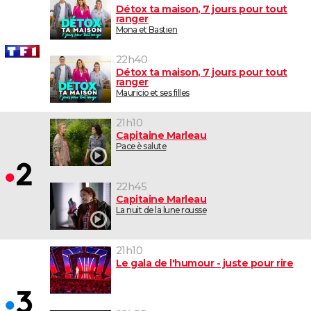
Détox ta maison, 7 jours pour tout
ranger
Mona et Bastien
22h40
Détox ta maison, 7 jours pour tout
ranger
Mauricio et ses filles
21h10
Capitaine Marleau
Pace è salute
22h45
Capitaine Marleau
La nuit de la lune rousse
21h10
Le gala de l'humour - juste pour rire