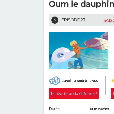
Oum le dauphin
ÉPISODE 27
SAIS
Lundi 10 août à 17h05
M'avertir
de la diffusion !
Durée
10 minutes