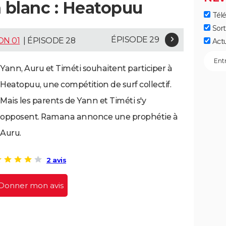
 blanc : Heatopuu
Télé
Sort
ÉPISODE 29
ON 01
| ÉPISODE 28
Act
Yann, Auru et Timéti souhaitent participer à
Heatopuu, une compétition de surf collectif.
Mais les parents de Yann et Timéti s'y
opposent. Ramana annonce une prophétie à
Auru.
2 avis
Donner mon avis