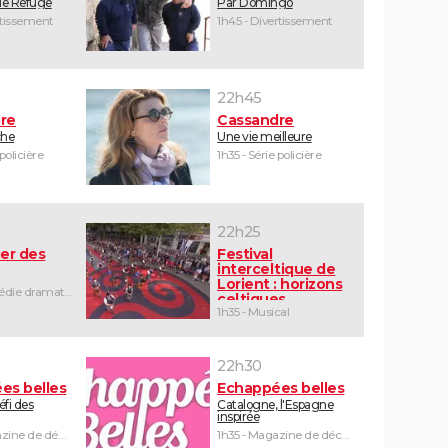
 le Refuge
Par Domingo
rtissement
1h45 - Divertissement
22h45
re
Cassandre
che
Une vie meilleure
 policière
1h35 - Série policière
22h25
er des
Festival
interceltique de
Lorient : horizons
1h25 - Comédie dramatique
celtiques
1h35 - Musical
22h30
es belles
Echappées belles
défi des
Catalogne, l'Espagne
inspirée
1h30 - Magazine de découvertes
1h35 - Magazine de découvertes