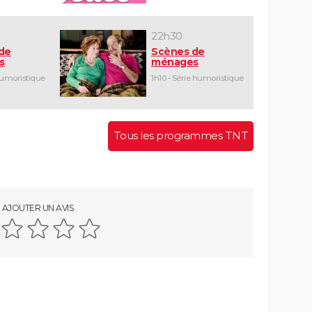
22h30
de
Scènes de
s
ménages
humoristique
1h10 - Série humoristique
Tous les programmes TNT
AJOUTER UN AVIS