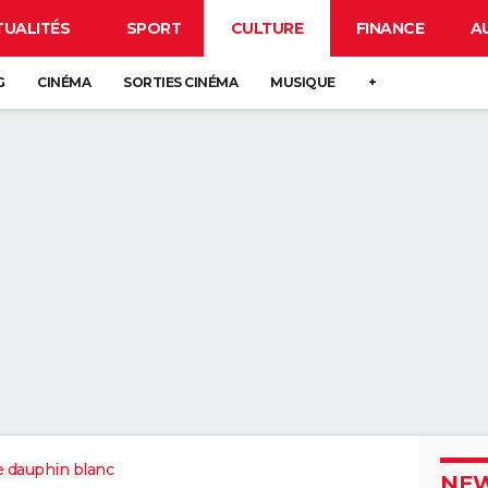
TUALITÉS
SPORT
CULTURE
FINANCE
A
G
CINÉMA
SORTIES CINÉMA
MUSIQUE
+
 dauphin blanc
NEW