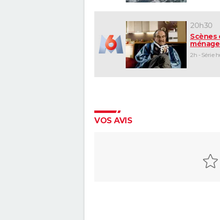
20h30
Scènes 
ménage
2h - Série 
VOS AVIS