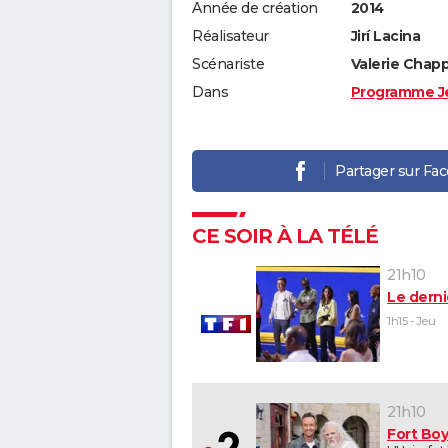
Année de création
2014
Réalisateur
Jirí Lacina
Scénariste
Valerie Chappe
Dans
Programme J
Partager sur Fa
CE SOIR À LA TÉLÉ
21h10
Le derni
1h15 - Jeu
21h10
Fort Bo