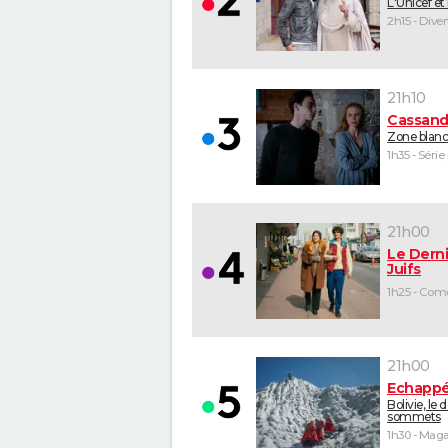
L'Unicef et
2h15 - Dive
21h10
Cassand
Zone blan
1h35 - Série
21h00
Le Derni
Juifs
21h00
Echappé
Bolivie, le 
sommets