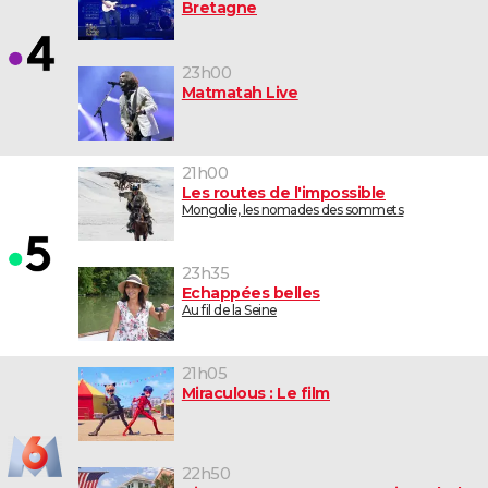
Bretagne
23h00
Matmatah Live
21h00
Les routes de l'impossible
Mongolie, les nomades des sommets
23h35
Echappées belles
Au fil de la Seine
21h05
Miraculous : Le film
22h50