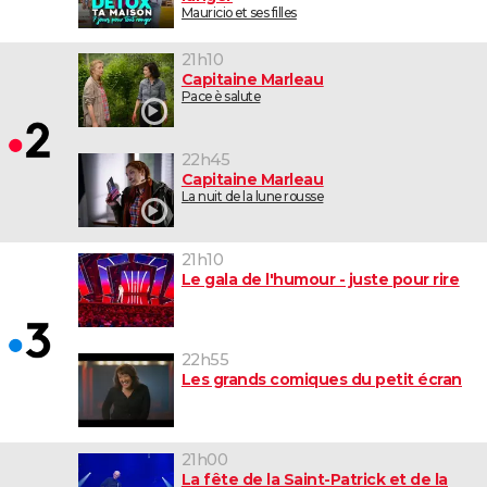
Mauricio et ses filles
21h10
Capitaine Marleau
Pace è salute
22h45
Capitaine Marleau
La nuit de la lune rousse
21h10
Le gala de l'humour - juste pour rire
22h55
Les grands comiques du petit écran
21h00
La fête de la Saint-Patrick et de la