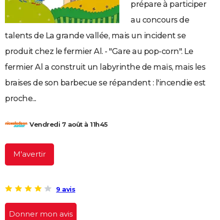
prépare à participer
City break
Voyage de noces
Climat
Destinations
Voyage nature
Forum
+
PHOTO
au concours de
GUIDES D'ACHAT
talents de La grande vallée, mais un incident se
produit chez le fermier Al. - "Gare au pop-corn". Le
BONS PLANS
fermier Al a construit un labyrinthe de maïs, mais les
CARTE DE VOEUX
braises de son barbecue se répandent : l'incendie est
Carte Bonne année
Carte Pâques
Carte de Noël
Carte Saint-Valentin
Carte d'anniversaire
DICTIONNAIRE
proche...
Biographies
Expressions
Dictionnaire
Citations
Proverbes
PROGRAMME TV
Vendredi 7 août à 11h45
COPAINS D'AVANT
Se connecter
Collèges
Universités
Service militaire
S'inscrire
Lycées
Primaires
Entreprises
Avis de recherche
AVIS DE DÉCÈS
M'avertir
FORUM
Lifestyle
Sport
Television
Cinema
Bricolage
Culture
Auto
Voyage
9 avis
Donner mon avis