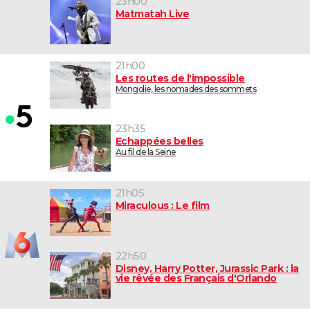
23h00
Matmatah Live
21h00
Les routes de l'impossible
Mongolie, les nomades des sommets
23h35
Echappées belles
Au fil de la Seine
21h05
Miraculous : Le film
22h50
Disney, Harry Potter, Jurassic Park : la
vie rêvée des Français d'Orlando