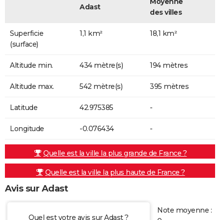
Moyenne
Adast
des villes
Superficie
1,1 km²
18,1 km²
(surface)
Altitude min.
434 mètre(s)
194 mètres
Altitude max.
542 mètre(s)
395 mètres
Latitude
42.975385
-
Longitude
-0.076434
-
Quelle est la ville la plus grande de France ?
Quelle est la ville la plus haute de France ?
Avis sur Adast
Note moyenne :
Quel est votre avis sur Adast ?