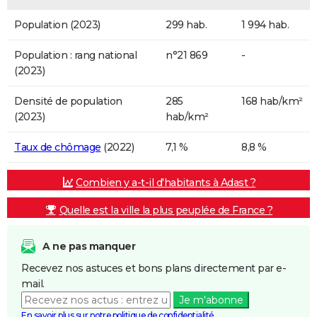
Population (2023)
299 hab.
1 994 hab.
Population : rang national
n°21 869
-
(2023)
Densité de population
285
168 hab/km²
(2023)
hab/km²
Taux de chômage
(2022)
7,1 %
8,8 %
Combien y a-t-il d'habitants à Adast ?
Quelle est la ville la plus peuplée de France ?
A ne pas manquer
Recevez nos astuces et bons plans directement par e-
mail.
Je m'abonne
En savoir plus sur notre politique de confidentialité