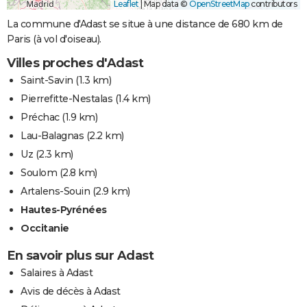
Leaflet
|
Map data ©
OpenStreetMap
contributors
La commune d'Adast se situe à une distance de 680 km de
Paris (à vol d'oiseau).
Villes proches d'Adast
Saint-Savin
(1.3 km)
Pierrefitte-Nestalas
(1.4 km)
Préchac
(1.9 km)
Lau-Balagnas
(2.2 km)
Uz
(2.3 km)
Soulom
(2.8 km)
Artalens-Souin
(2.9 km)
Hautes-Pyrénées
Occitanie
En savoir plus sur Adast
Salaires à Adast
Avis de décès à Adast