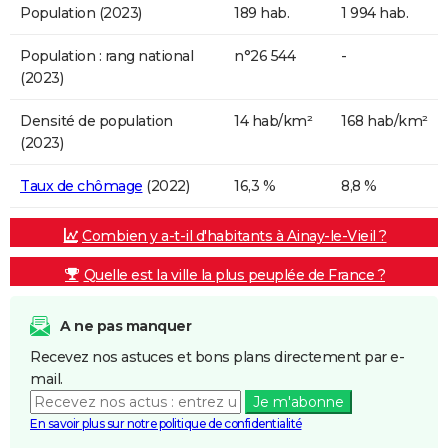
Population (2023)
189 hab.
1 994 hab.
Population : rang national
n°26 544
-
(2023)
Densité de population
14 hab/km²
168 hab/km²
(2023)
Taux de chômage
(2022)
16,3 %
8,8 %
Combien y a-t-il d'habitants à Ainay-le-Vieil ?
Quelle est la ville la plus peuplée de France ?
A ne pas manquer
Recevez nos astuces et bons plans directement par e-
mail.
Je m'abonne
En savoir plus sur notre politique de confidentialité