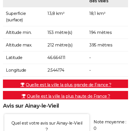
des villes
Superficie
13,8 km²
18,1 km²
(surface)
Altitude min.
153 mètre(s)
194 mètres
Altitude max.
212 mètre(s)
395 mètres
Latitude
46.664111
-
Longitude
2.544174
-
Quelle est la ville la plus grande de France ?
Quelle est la ville la plus haute de France ?
Avis sur Ainay-le-Vieil
Note moyenne :
Quel est votre avis sur Ainay-le-Vieil
0
?