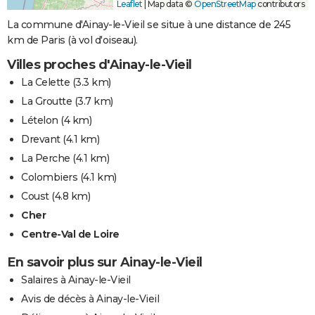
Leaflet
|
Map data ©
OpenStreetMap
contributors
La commune d'Ainay-le-Vieil se situe à une distance de 245
km de Paris (à vol d'oiseau).
Villes proches d'Ainay-le-Vieil
La Celette
(3.3 km)
La Groutte
(3.7 km)
Lételon
(4 km)
Drevant
(4.1 km)
La Perche
(4.1 km)
Colombiers
(4.1 km)
Coust
(4.8 km)
Cher
Centre-Val de Loire
En savoir plus sur Ainay-le-Vieil
Salaires à Ainay-le-Vieil
Avis de décès à Ainay-le-Vieil