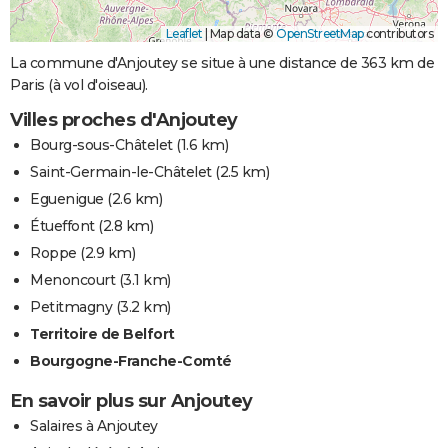
Leaflet
|
Map data ©
OpenStreetMap
contributors
La commune d'Anjoutey se situe à une distance de 363 km de
Paris (à vol d'oiseau).
Villes proches d'Anjoutey
Bourg-sous-Châtelet
(1.6 km)
Saint-Germain-le-Châtelet
(2.5 km)
Eguenigue
(2.6 km)
Étueffont
(2.8 km)
Roppe
(2.9 km)
Menoncourt
(3.1 km)
Petitmagny
(3.2 km)
Territoire de Belfort
Bourgogne-Franche-Comté
En savoir plus sur Anjoutey
Salaires à Anjoutey