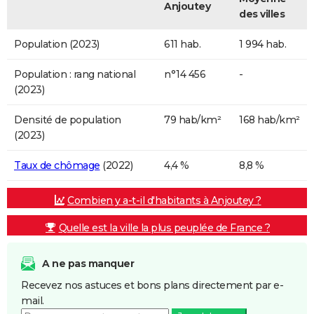
Anjoutey
des villes
Population (2023)
611 hab.
1 994 hab.
Population : rang national
n°14 456
-
(2023)
Densité de population
79 hab/km²
168 hab/km²
(2023)
Taux de chômage
(2022)
4,4 %
8,8 %
Combien y a-t-il d'habitants à Anjoutey ?
Quelle est la ville la plus peuplée de France ?
A ne pas manquer
Recevez nos astuces et bons plans directement par e-
mail.