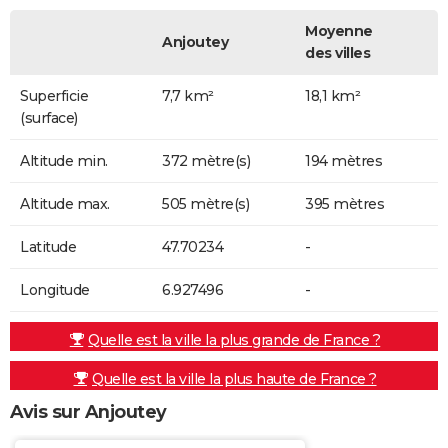
Moyenne
Anjoutey
des villes
Superficie
7,7 km²
18,1 km²
(surface)
Altitude min.
372 mètre(s)
194 mètres
Altitude max.
505 mètre(s)
395 mètres
Latitude
47.70234
-
Longitude
6.927496
-
Quelle est la ville la plus grande de France ?
Quelle est la ville la plus haute de France ?
Avis sur Anjoutey