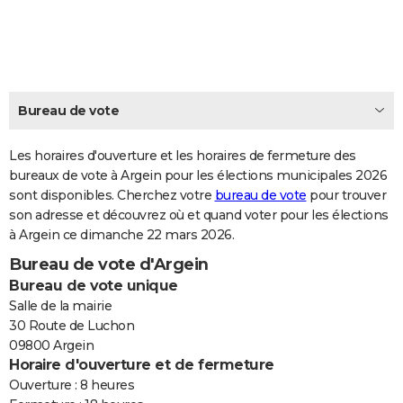
City break
Voyage de noces
Climat
Destinations
Voyage nature
Forum
+
PHOTO
GUIDES D'ACHAT
BONS PLANS
Bureau de vote
CARTE DE VOEUX
Les horaires d'ouverture et les horaires de fermeture des
Carte Bonne année
Carte Pâques
Carte de Noël
Carte Saint-Valentin
Carte d'anniversaire
DICTIONNAIRE
bureaux de vote à Argein pour les élections municipales 2026
sont disponibles. Cherchez votre
bureau de vote
pour trouver
Biographies
Expressions
Dictionnaire
Citations
Proverbes
PROGRAMME TV
son adresse et découvrez où et quand voter pour les élections
à Argein ce dimanche 22 mars 2026.
COPAINS D'AVANT
Bureau de vote d'Argein
Se connecter
Collèges
Universités
Service militaire
S'inscrire
Lycées
Primaires
Entreprises
Avis de recherche
AVIS DE DÉCÈS
Bureau de vote unique
Salle de la mairie
FORUM
30 Route de Luchon
09800 Argein
Lifestyle
Sport
Television
Cinema
Bricolage
Culture
Auto
Voyage
Horaire d'ouverture et de fermeture
Ouverture : 8 heures