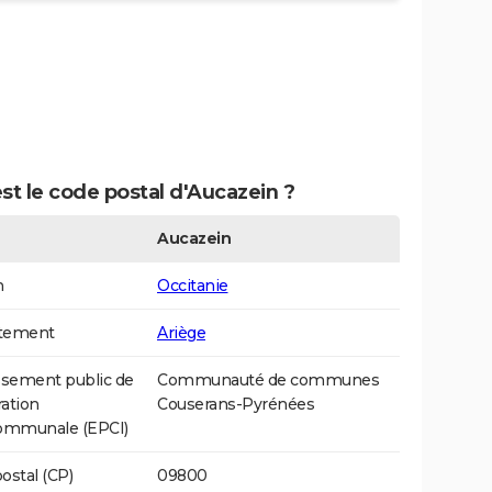
st le code postal d'Aucazein ?
Aucazein
n
Occitanie
tement
Ariège
ssement public de
Communauté de communes
ation
Couserans-Pyrénées
communale (EPCI)
ostal (CP)
09800