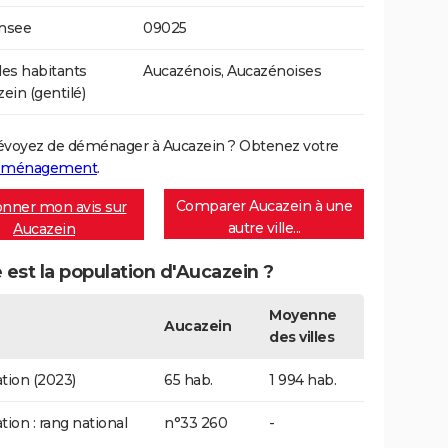
Insee
09025
es habitants
Aucazénois, Aucazénoises
ein (gentilé)
évoyez de déménager à Aucazein ? Obtenez votre
déménagement
.
Comparer Aucazein à une
nner mon avis sur
autre ville...
Aucazein
 est la population d'Aucazein ?
Moyenne
Aucazein
des villes
tion (2023)
65 hab.
1 994 hab.
tion : rang national
n°33 260
-