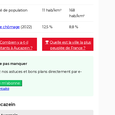
é de population
11 hab/km²
168
hab/km²
de chômage
(2022)
12,5 %
8,8 %
Combien y a-t-il
Quelle est la ville la plus
itants à Aucazein ?
peuplée de France ?
e pas manquer
 nos astuces et bons plans directement par e-
e m'abonne
tialité
cazein