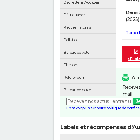
Déchetterie Aucazein
Densit
Délinquance
(2023)
Risques naturels
Taux 
Pollution
Bureau de vote
d'hab
Elections
A n
Référendum
Recevez
Bureau de poste
mail.
J
En savoir plus sur notre politique de confiden
Labels et récompenses d'Au