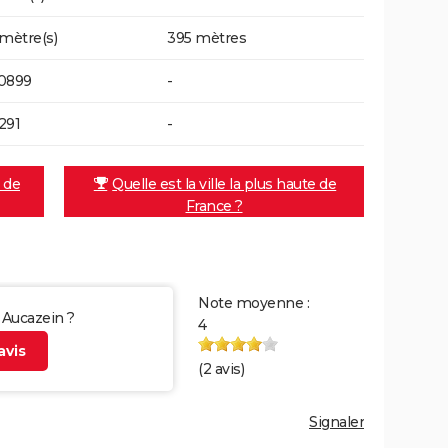
 mètre(s)
395 mètres
0899
-
291
-
e de
Quelle est la ville la plus haute de
France ?
Note moyenne :
r Aucazein ?
4
vis
(
2
avis)
Signaler