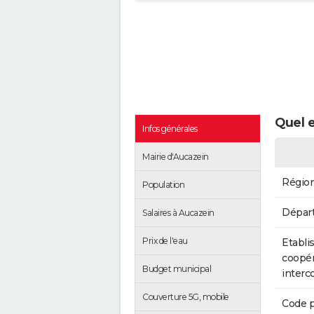
Quel e
Infos générales
Mairie d'Aucazein
Régio
Population
Dépar
Salaires à Aucazein
Prix de l'eau
Etabli
coopér
Budget municipal
inter
Couverture 5G, mobile
Code p