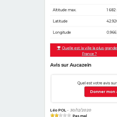
Altitude max.
1 682
Latitude
42.92
Longitude
0.966
Quelle est la ville la plus grand
France ?
Avis sur Aucazein
Quel est votre avis su
Donner mon a
Léo POL
- 30/12/2020
Pas mal