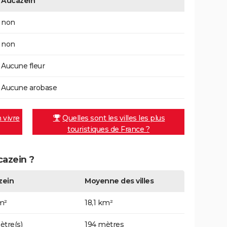
Aucazein
non
non
Aucune fleur
Aucune arobase
n vivre
Quelles sont les villes les plus
touristiques de France ?
cazein ?
zein
Moyenne des villes
m²
18,1 km²
ètre(s)
194 mètres