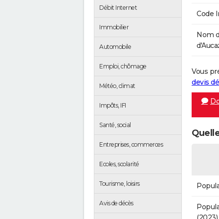
Débit Internet
Code 
Immobilier
Nom d
d'Aucaz
Automobile
Emploi, chômage
Vous pr
devis 
Météo, climat
Do
Impôts, IFI
Santé, social
Quelle
Entreprises, commerces
Ecoles, scolarité
Tourisme, loisirs
Popula
Avis de décès
Popula
(2023)