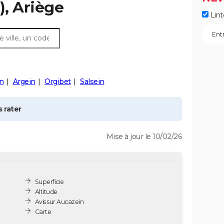
, Ariège
Lint
in
Argein
Orgibet
Salsein
 rater
Mise à jour le 10/02/26
Superficie
Altitude
Avis sur Aucazein
Carte