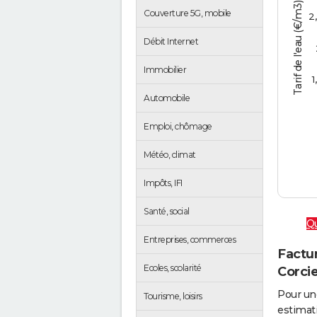
Tarif de l'eau (€/m3)
Couverture 5G, mobile
2
Débit Internet
Immobilier
1
Automobile
Emploi, chômage
Météo, climat
Impôts, IFI
Santé, social
Qu
Entreprises, commerces
Factur
Ecoles, scolarité
Corci
Pour un
Tourisme, loisirs
estimati