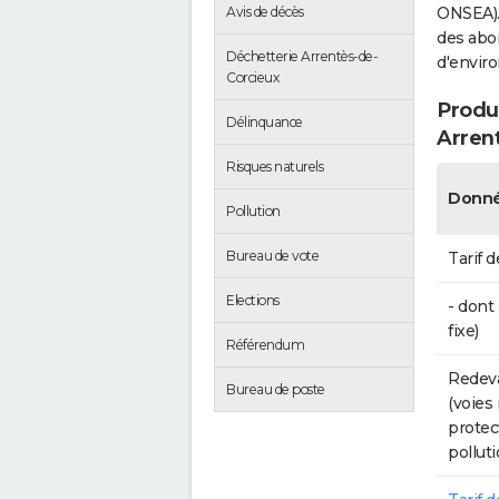
Avis de décès
ONSEA).
des abon
Déchetterie Arrentès-de-
d'envir
Corcieux
Produc
Délinquance
Arren
Risques naturels
Donné
Pollution
Bureau de vote
Tarif d
Elections
- dont
fixe)
Référendum
Redeva
Bureau de poste
(voies
protec
polluti