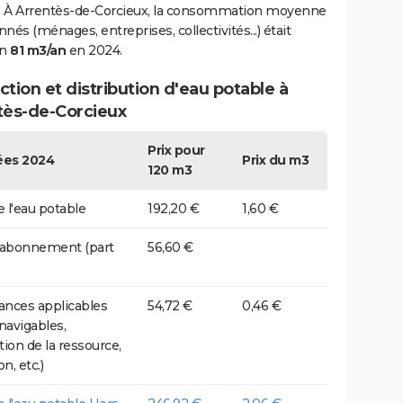
 À Arrentès-de-Corcieux, la consommation moyenne
nés (ménages, entreprises, collectivités...) était
on
81 m3/an
en 2024.
tion et distribution d'eau potable à
tès-de-Corcieux
Prix pour
es 2024
Prix du m3
120 m3
e l'eau potable
192,20 €
1,60 €
 abonnement (part
56,60 €
nces applicables
54,72 €
0,46 €
 navigables,
tion de la ressource,
on, etc.)