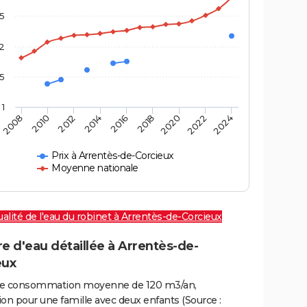
,5
2
,5
1
2016
2020
2010
2024
2014
2018
2008
2022
2012
Prix à Arrentès-de-Corcieux
Moyenne nationale
alité de l'eau du robinet à Arrentès-de-Corcieux
e d'eau détaillée à Arrentès-de-
eux
e consommation moyenne de 120 m3/an,
on pour une famille avec deux enfants (Source :