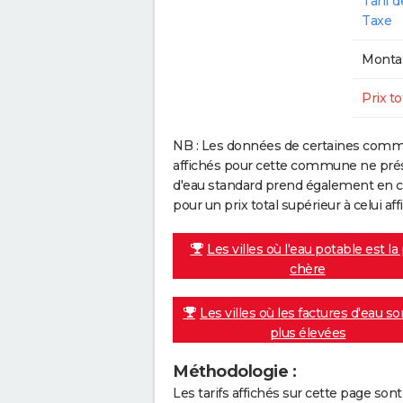
Tarif 
Taxe
Montan
Prix to
NB : Les données de certaines comm
affichés pour cette commune ne prése
d'eau standard prend également en co
pour un prix total supérieur à celui affi
Les villes où l'eau potable est la
chère
Les villes où les factures d'eau so
plus élevées
Méthodologie :
Les tarifs affichés sur cette page so