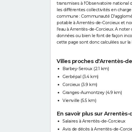
transmises à l'Observatoire national 
les différentes collectivités en cha
commune : Communauté D'agglomérati
potable à Arrentès-de-Corcieux et no
l'eau à Arrentès-de-Corcieux. A noter 
données ou bien le font de façon in
cette page sont donc calculées sur la 
Villes proches d'Arrentès-d
Barbey-Seroux
(2.1 km)
Gerbépal
(3.4 km)
Corcieux
(3.9 km)
Granges-Aumontzey
(4.9 km)
Vienville
(5.5 km)
En savoir plus sur Arrentès-
Salaires à Arrentès-de-Corcieux
Avis de décès à Arrentès-de-Corci