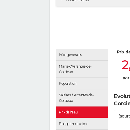
Prix d
Infos générales
2
Mairie d'Arrentès-de-
Corcieux
par
Population
Salaires à Arrentès-de-
Evolut
Corcieux
Corci
Prix de l'eau
(sour
Budget municipal