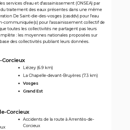
des services d'eau et d'assainissement (ONSEA) par
rge du traitement des eaux présentes dans une même
on De Saint-die-des-vosges (casddv) pour l'eau
n-communiquée(s) pour l'assainissement collectif de
que toutes les collectivités ne partagent pas leurs
complète : les moyennes nationales proposées sur
base des collectivités publiant leurs données.
e-Corcieux
Liézey
(6.9 km)
La Chapelle-devant-Bruyères
(7.3 km)
Vosges
Grand Est
de-Corcieux
Accidents de la route à Arrentès-de-
Corcieux
eux