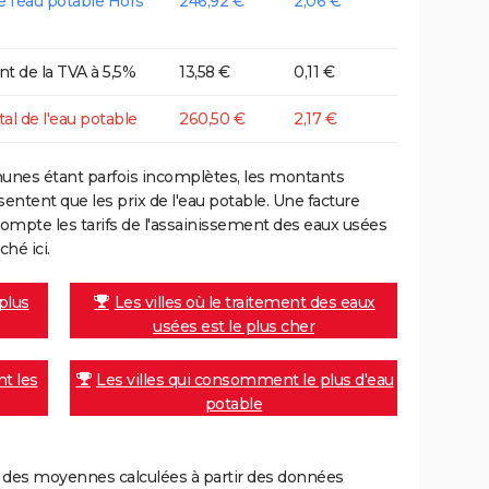
de l'eau potable Hors
246,92 €
2,06 €
t de la TVA à 5,5%
13,58 €
0,11 €
tal de l'eau potable
260,50 €
2,17 €
unes étant parfois incomplètes, les montants
ntent que les prix de l'eau potable. Une facture
mpte les tarifs de l'assainissement des eaux usées
ché ici.
 plus
Les villes où le traitement des eaux
usées est le plus cher
nt les
Les villes qui consomment le plus d'eau
potable
nt des moyennes calculées à partir des données