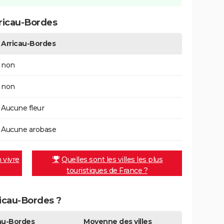
ricau-Bordes
Arricau-Bordes
non
non
Aucune fleur
Aucune arobase
n vivre
Quelles sont les villes les plus
touristiques de France ?
ricau-Bordes ?
au-Bordes
Moyenne des villes