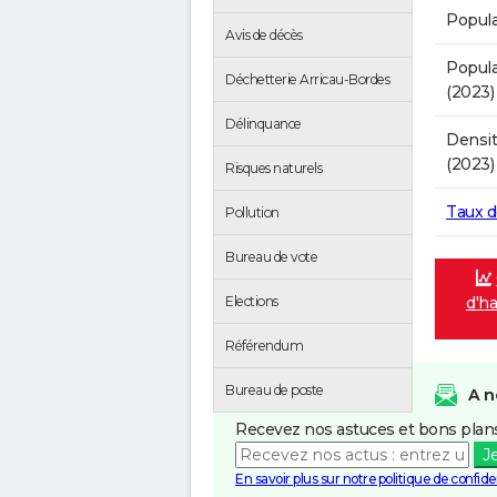
Popula
Avis de décès
Popula
Déchetterie Arricau-Bordes
(2023)
Délinquance
Densit
(2023)
Risques naturels
Taux 
Pollution
Bureau de vote
d'ha
Elections
Référendum
Bureau de poste
A n
Recevez nos astuces et bons plans
J
En savoir plus sur notre politique de confiden