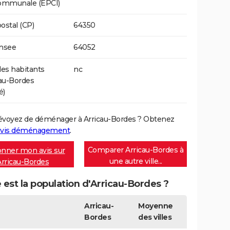
communale (EPCI)
ostal (CP)
64350
Insee
64052
es habitants
nc
cau-Bordes
é)
évoyez de déménager à Arricau-Bordes ? Obtenez
vis déménagement
.
Comparer Arricau-Bordes à
nner mon avis sur
une autre ville...
Arricau-Bordes
 est la population d'Arricau-Bordes ?
Arricau-
Moyenne
Bordes
des villes