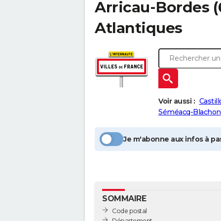
Arricau-Bordes
(
Atlantiques
Voir aussi :
Castil
Séméacq-Blachon
Je m'abonne aux infos à pas
SOMMAIRE
Code postal
Département