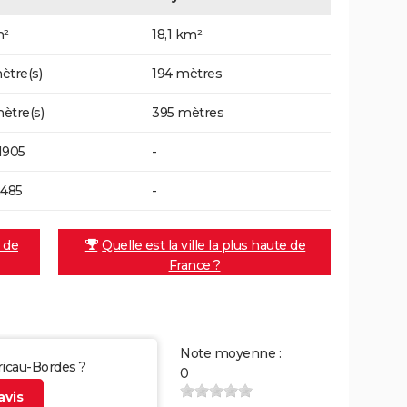
m²
18,1 km²
ètre(s)
194 mètres
ètre(s)
395 mètres
1905
-
2485
-
e de
Quelle est la ville la plus haute de
France ?
Note moyenne :
rricau-Bordes ?
0
vis