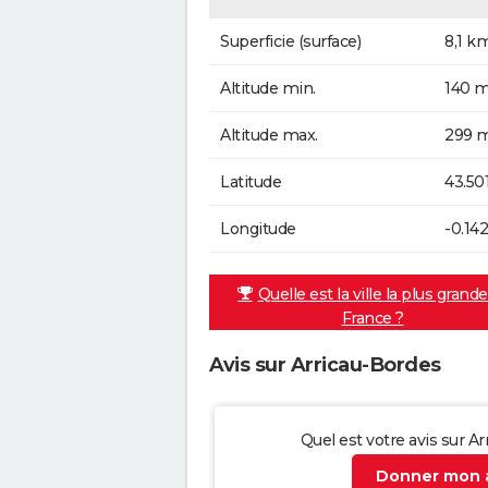
Superficie (surface)
8,1 k
Altitude min.
140 m
Altitude max.
299 m
Latitude
43.50
Longitude
-0.14
Quelle est la ville la plus grand
France ?
Avis sur Arricau-Bordes
Quel est votre avis sur A
Donner mon a