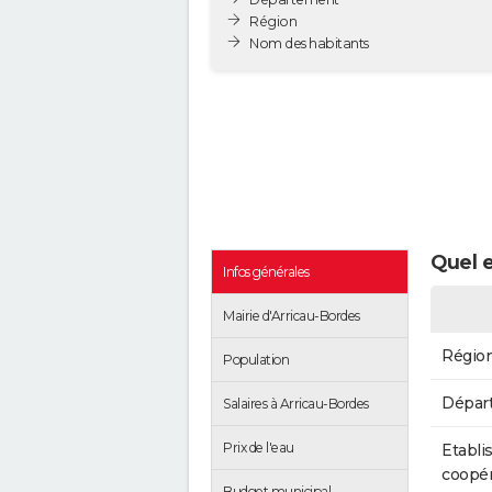
Région
Nom des habitants
Quel e
Infos générales
Mairie d'Arricau-Bordes
Régio
Population
Dépar
Salaires à Arricau-Bordes
Prix de l'eau
Etabli
coopér
Budget municipal