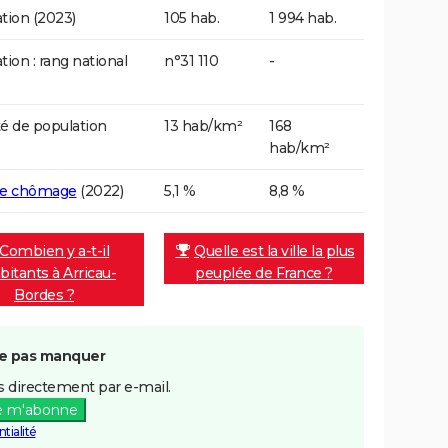
tion (2023)
105 hab.
1 994 hab.
tion : rang national
n°31 110
-
é de population
13 hab/km²
168
hab/km²
de chômage
(2022)
5,1 %
8,8 %
Combien y a-t-il
Quelle est la ville la plus
bitants à Arricau-
peuplée de France ?
Bordes ?
e pas manquer
 directement par e-mail.
e m'abonne
tialité