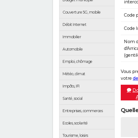
inter
Couverture 5G, mobile
Code p
Débit Internet
Code 
Immobilier
Nom d
d'Arri
Automobile
(gentil
Emploi, chômage
Vous pr
Météo, climat
votre
de
Impôts, IFI
Do
Santé, social
Quelle
Entreprises, commerces
Ecoles, scolarité
Tourisme, loisirs