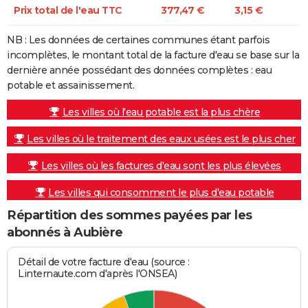
Prix total de l'eau TTC
377,47 €
3,15 €
NB : Les données de certaines communes étant parfois
incomplètes, le montant total de la facture d'eau se base sur la
dernière année possédant des données complètes : eau
potable et assainissement.
Les villes où l'eau potable est la plus chère
Les villes où le traitement des eaux usées est le plus cher
Les villes où les factures d'eau sont les plus élevées
Les villes qui consomment le plus d'eau potable
Répartition des sommes payées par les
abonnés à Aubière
Détail de votre facture d'eau (source :
Linternaute.com d'après l'ONSEA)