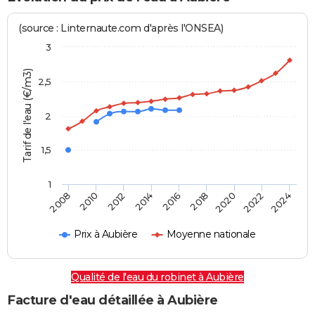
(source : Linternaute.com d'après l'ONSEA)
3
Tarif de l'eau (€/m3)
2,5
2
1,5
1
2016
2014
2024
2012
2022
2010
2020
2008
2018
Prix à Aubière
Moyenne nationale
Qualité de l'eau du robinet à Aubière
Facture d'eau détaillée à Aubière