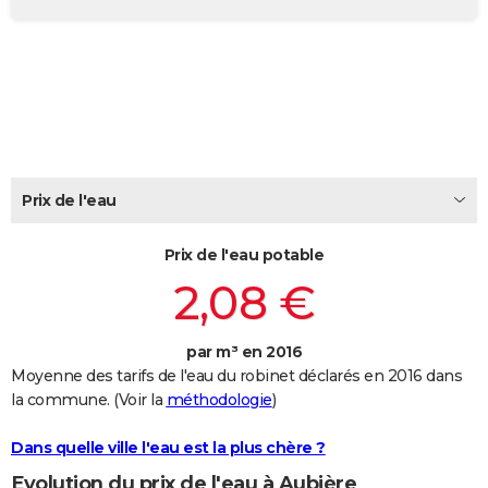
City break
Voyage de noces
Climat
Destinations
Voyage nature
Forum
+
PHOTO
GUIDES D'ACHAT
BONS PLANS
CARTE DE VOEUX
Carte Bonne année
Carte Pâques
Carte de Noël
Carte Saint-Valentin
Carte d'anniversaire
Prix de l'eau
DICTIONNAIRE
Biographies
Expressions
Dictionnaire
Citations
Proverbes
PROGRAMME TV
Prix de l'eau potable
2,08 €
COPAINS D'AVANT
Se connecter
Collèges
Universités
Service militaire
S'inscrire
Lycées
Primaires
Entreprises
Avis de recherche
AVIS DE DÉCÈS
par m³ en 2016
Moyenne des tarifs de l'eau du robinet déclarés en 2016 dans
FORUM
la commune. (Voir la
méthodologie
)
Lifestyle
Sport
Television
Cinema
Bricolage
Culture
Auto
Voyage
Dans quelle ville l'eau est la plus chère ?
Evolution du prix de l'eau à Aubière