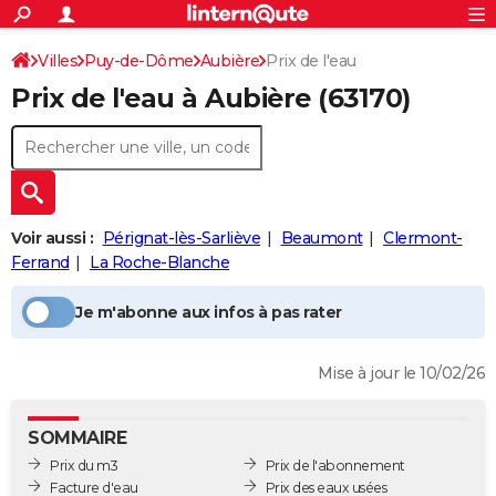
ACTUALITÉS
Connexion
S'inscrire
Villes
Puy-de-Dôme
Aubière
Prix de l'eau
Rechercher
Société
Education
Villes
Politique
Faits Divers
Monde
+
SPORT
Prix de l'eau à
Aubière
(63170)
Football
Cyclisme
Forum
Coupe du monde 2026
Tennis
Rugby
CULTURE
TNT
Cinéma
Musique
Programme TV
Streaming
Sorties cinéma
+
FINANCE
Impôts
Immobilier
Banque
Crédit
Retraite
Epargne
Risques naturels par ville
Assurance
AUTO
Voir aussi :
Pérignat-lès-Sarliève
Beaumont
Clermont-
Réserver un essai
Berlines
Forum auto
Essais
Citadines
SUV
+
HIGH-TECH
Ferrand
La Roche-Blanche
Meilleur smartphone
Ordinateurs
Guide high-tech
Mobiles
Internet
Jeux vidéo
+
BRICOLAGE
Je m'abonne aux infos à pas rater
Aménagement intérieur
Cuisine
Jardinage
+
Forum
Extérieur
Salle de bains
Rangement
WEEK-END
Mise à jour le 10/02/26
Escapades
Expositions
Week-end nature
Guides de France
Patrimoine
Musées
+
LIFESTYLE
Bien-être
Mode
+
Art de vivre
Loisirs
Modes de vie
SANTE
SOMMAIRE
Prix du m3
Prix de l'abonnement
Guide de la santé
Médicaments
+
Alimentation
Maladies
Sommeil
VOYAGE
Facture d'eau
Prix des eaux usées