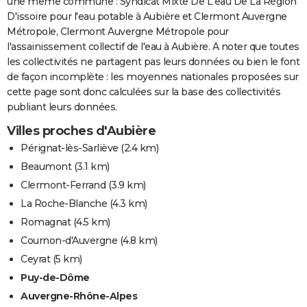
une même commune : Syndicat Mixte De L'eau De La Région
D'issoire pour l'eau potable à Aubière et Clermont Auvergne
Métropole, Clermont Auvergne Métropole pour
l'assainissement collectif de l'eau à Aubière. A noter que toutes
les collectivités ne partagent pas leurs données ou bien le font
de façon incomplète : les moyennes nationales proposées sur
cette page sont donc calculées sur la base des collectivités
publiant leurs données.
Villes proches d'Aubière
Pérignat-lès-Sarliève
(2.4 km)
Beaumont
(3.1 km)
Clermont-Ferrand
(3.9 km)
La Roche-Blanche
(4.3 km)
Romagnat
(4.5 km)
Cournon-d'Auvergne
(4.8 km)
Ceyrat
(5 km)
Puy-de-Dôme
Auvergne-Rhône-Alpes