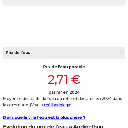
City break
Voyage de noces
Climat
Destinations
Voyage nature
Forum
+
PHOTO
GUIDES D'ACHAT
BONS PLANS
CARTE DE VOEUX
Carte Bonne année
Carte Pâques
Carte de Noël
Carte Saint-Valentin
Carte d'anniversaire
Prix de l'eau
DICTIONNAIRE
Biographies
Expressions
Dictionnaire
Citations
Proverbes
PROGRAMME TV
Prix de l'eau potable
2,71 €
COPAINS D'AVANT
Se connecter
Collèges
Universités
Service militaire
S'inscrire
Lycées
Primaires
Entreprises
Avis de recherche
AVIS DE DÉCÈS
par m³ en 2024
Moyenne des tarifs de l'eau du robinet déclarés en 2024 dans
FORUM
la commune. (Voir la
méthodologie
)
Lifestyle
Sport
Television
Cinema
Bricolage
Culture
Auto
Voyage
Dans quelle ville l'eau est la plus chère ?
Evolution du prix de l'eau à Audincthun