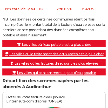
Prix total de l'eau TTC
778,83 €
6,49 €
NB : Les données de certaines communes étant parfois
incomplètes, le montant total de la facture d'eau se base sur la
dernière année possédant des données complètes : eau
potable et assainissement.
Les villes où l'eau potable est la plus chère
Les villes où le traitement des eaux usées est le plus cher
Les villes où les factures d'eau sont les plus élevées
Les villes qui consomment le plus d'eau potable
Répartition des sommes payées par les
abonnés à Audincthun
Détail de votre facture d'eau (source :
Linternaute.com d'après l'ONSEA)