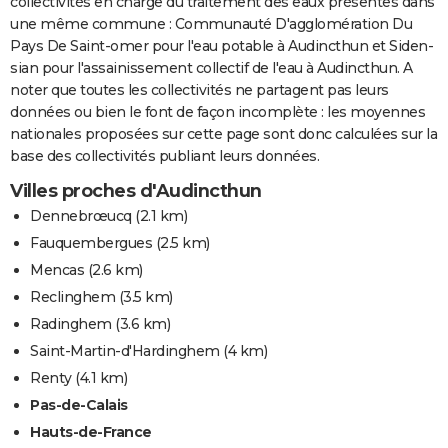
collectivités en charge du traitement des eaux présentes dans
une même commune : Communauté D'agglomération Du
Pays De Saint-omer pour l'eau potable à Audincthun et Siden-
sian pour l'assainissement collectif de l'eau à Audincthun. A
noter que toutes les collectivités ne partagent pas leurs
données ou bien le font de façon incomplète : les moyennes
nationales proposées sur cette page sont donc calculées sur la
base des collectivités publiant leurs données.
Villes proches d'Audincthun
Dennebrœucq
(2.1 km)
Fauquembergues
(2.5 km)
Mencas
(2.6 km)
Reclinghem
(3.5 km)
Radinghem
(3.6 km)
Saint-Martin-d'Hardinghem
(4 km)
Renty
(4.1 km)
Pas-de-Calais
Hauts-de-France