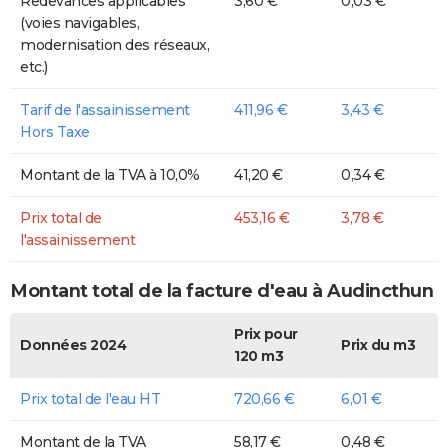
Redevances applicables
3,60 €
0,03 €
(voies navigables,
modernisation des réseaux,
etc.)
Tarif de l'assainissement
411,96 €
3,43 €
Hors Taxe
Montant de la TVA à 10,0%
41,20 €
0,34 €
Prix total de
453,16 €
3,78 €
l'assainissement
Montant total de la facture d'eau à Audincthun
Prix pour
Données 2024
Prix du m3
120 m3
Prix total de l'eau HT
720,66 €
6,01 €
Montant de la TVA
58,17 €
0,48 €