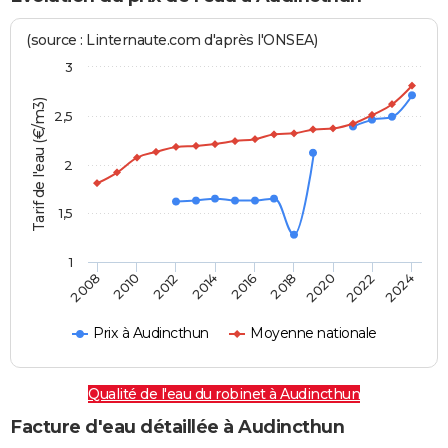
(source : Linternaute.com d'après l'ONSEA)
3
Tarif de l'eau (€/m3)
2,5
2
1,5
1
2016
2014
2024
2012
2022
2010
2020
2008
2018
Prix à Audincthun
Moyenne nationale
Qualité de l'eau du robinet à Audincthun
Facture d'eau détaillée à Audincthun