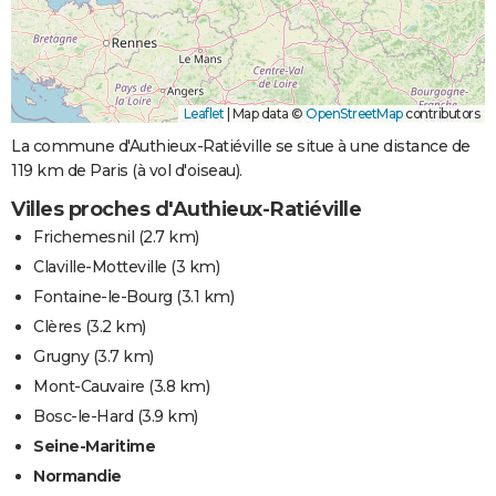
Leaflet
|
Map data ©
OpenStreetMap
contributors
La commune d'Authieux-Ratiéville se situe à une distance de
119 km de Paris (à vol d'oiseau).
Villes proches d'Authieux-Ratiéville
Frichemesnil
(2.7 km)
Claville-Motteville
(3 km)
Fontaine-le-Bourg
(3.1 km)
Clères
(3.2 km)
Grugny
(3.7 km)
Mont-Cauvaire
(3.8 km)
Bosc-le-Hard
(3.9 km)
Seine-Maritime
Normandie