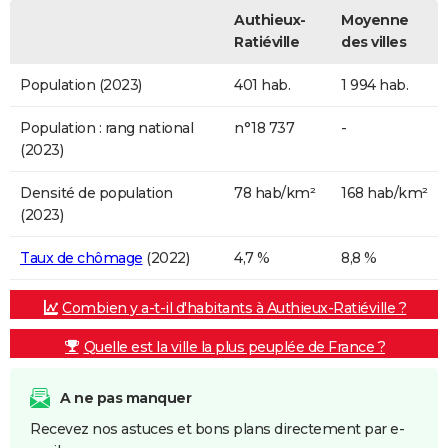
Authieux-
Moyenne
Ratiéville
des villes
Population (2023)
401 hab.
1 994 hab.
Population : rang national
n°18 737
-
(2023)
Densité de population
78 hab/km²
168 hab/km²
(2023)
Taux de chômage
(2022)
4,7 %
8,8 %
Combien y a-t-il d'habitants à Authieux-Ratiéville ?
Quelle est la ville la plus peuplée de France ?
A ne pas manquer
Recevez nos astuces et bons plans directement par e-