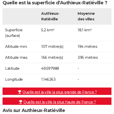
Quelle est la superficie d'Authieux-Ratiéville ?
Authieux-
Moyenne
Ratiéville
des villes
Superficie
5,2 km²
18,1 km²
(surface)
Altitude min.
107 mètre(s)
194 mètres
Altitude max.
166 mètre(s)
395 mètres
Latitude
49.597988
-
Longitude
1.146263
-
Quelle est la ville la plus grande de France ?
Quelle est la ville la plus haute de France ?
Avis sur Authieux-Ratiéville