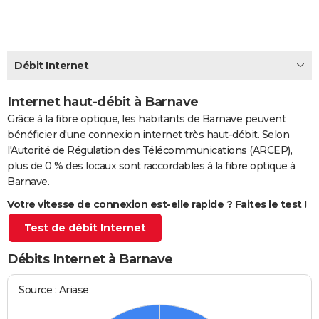
City break
Voyage de noces
Climat
Destinations
Voyage nature
Forum
+
PHOTO
GUIDES D'ACHAT
Débit Internet
BONS PLANS
Internet haut-débit à Barnave
CARTE DE VOEUX
Grâce à la fibre optique, les habitants de Barnave peuvent
Carte Bonne année
Carte Pâques
Carte de Noël
Carte Saint-Valentin
Carte d'anniversaire
DICTIONNAIRE
bénéficier d'une connexion internet très haut-débit. Selon
l'Autorité de Régulation des Télécommunications (ARCEP),
Biographies
Expressions
Dictionnaire
Citations
Proverbes
PROGRAMME TV
plus de 0 % des locaux sont raccordables à la fibre optique à
Barnave.
COPAINS D'AVANT
Votre vitesse de connexion est-elle rapide ? Faites le test !
Se connecter
Collèges
Universités
Service militaire
S'inscrire
Lycées
Primaires
Entreprises
Avis de recherche
AVIS DE DÉCÈS
Test de débit Internet
FORUM
Débits Internet à Barnave
Lifestyle
Sport
Television
Cinema
Bricolage
Culture
Auto
Voyage
Source : Ariase