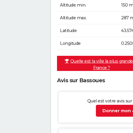
Altitude min.
150 m
Altitude max.
287 m
Latitude
43.57
Longitude
0.250
Quelle est la ville la plus grand
France ?
Avis sur Bassoues
Quel est votre avis su
Donner mon a