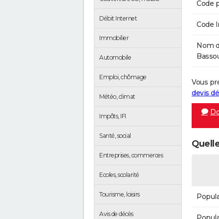
Code p
Débit Internet
Code 
Immobilier
Nom de
Bassou
Automobile
Emploi, chômage
Vous pr
devis 
Météo, climat
Do
Impôts, IFI
Santé, social
Quelle
Entreprises, commerces
Ecoles, scolarité
Tourisme, loisirs
Popula
Avis de décès
Popula