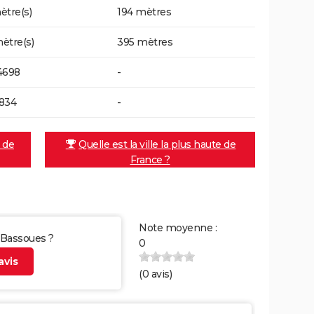
ètre(s)
194 mètres
ètre(s)
395 mètres
4698
-
834
-
e de
Quelle est la ville la plus haute de
France ?
Note moyenne :
r Bassoues ?
0
vis
(
0
avis)