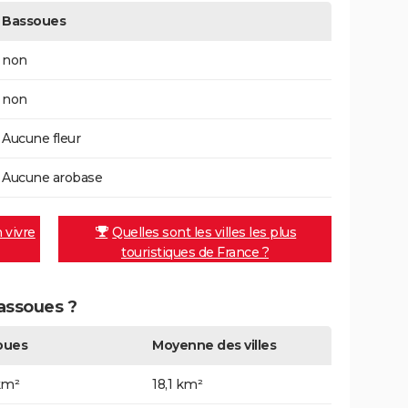
Bassoues
non
non
Aucune fleur
Aucune arobase
n vivre
Quelles sont les villes les plus
touristiques de France ?
Bassoues ?
oues
Moyenne des villes
km²
18,1 km²