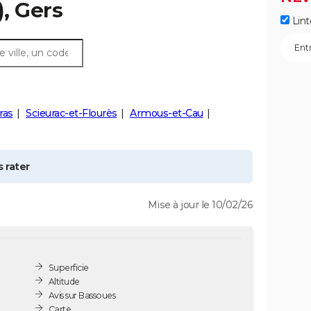
, Gers
Lint
ras
Scieurac-et-Flourès
Armous-et-Cau
 rater
Mise à jour le 10/02/26
Superficie
Altitude
Avis sur Bassoues
Carte