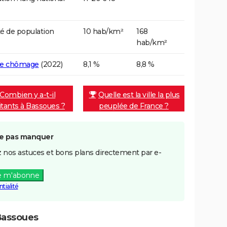
é de population
10 hab/km²
168
hab/km²
de chômage
(2022)
8,1 %
8,8 %
Combien y a-t-il
Quelle est la ville la plus
itants à Bassoues ?
peuplée de France ?
e pas manquer
 nos astuces et bons plans directement par e-
e m'abonne
tialité
Bassoues