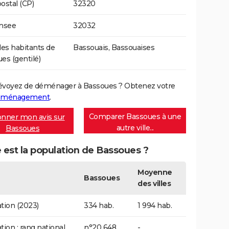
ostal (CP)
32320
Insee
32032
s habitants de
Bassouais, Bassouaises
es (gentilé)
évoyez de déménager à Bassoues ? Obtenez votre
déménagement
.
Comparer Bassoues à une
nner mon avis sur
autre ville...
Bassoues
 est la population de Bassoues ?
Moyenne
Bassoues
des villes
tion (2023)
334 hab.
1 994 hab.
tion : rang national
n°20 648
-