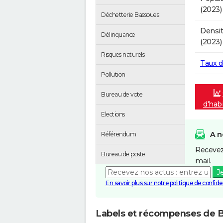
(2023)
Déchetterie Bassoues
Densit
Délinquance
(2023)
Risques naturels
Taux 
Pollution
Bureau de vote
d'hab
Elections
A n
Référendum
Recevez
Bureau de poste
mail.
J
En savoir plus sur notre politique de confiden
Labels et récompenses de 