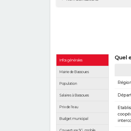
Quel e
Infos générales
Mairie de Bassoues
Régio
Population
Dépar
Salaires à Bassoues
Prix de l'eau
Etabli
coopér
Budget municipal
inter
Couverture 5G, mobile