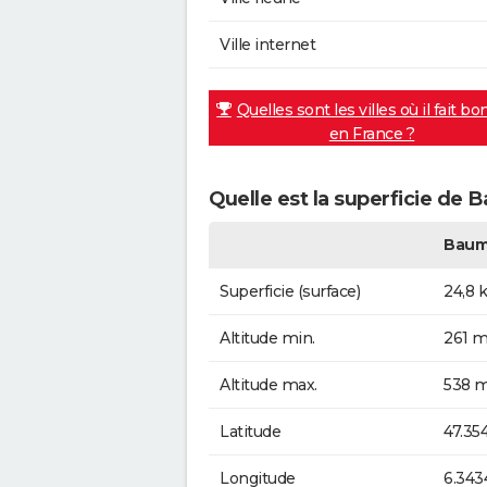
Ville internet
Quelles sont les villes où il fait bo
en France ?
Quelle est la superficie de
Baum
Superficie (surface)
24,8 
Altitude min.
261 m
Altitude max.
538 m
Latitude
47.35
Longitude
6.343