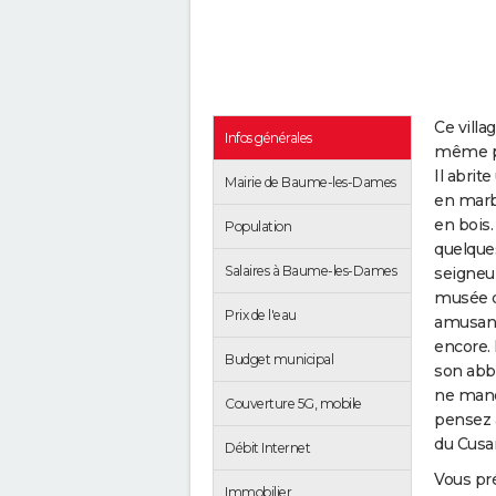
Ce villa
Infos générales
même pré
Il abrit
Mairie de Baume-les-Dames
en marbr
en bois.
Population
quelques
Salaires à Baume-les-Dames
seigneu
musée d
Prix de l'eau
amusante
encore.
Budget municipal
son abba
ne manqu
Couverture 5G, mobile
pensez à
du Cusa
Débit Internet
Vous pr
Immobilier