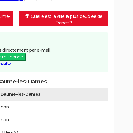
aume-
Quelle est la ville la plus peuplée de
France ?
 directement par e-mail.
e m'abonne
tialité
 Baume-les-Dames
Baume-les-Dames
non
non
2 fleur(s)