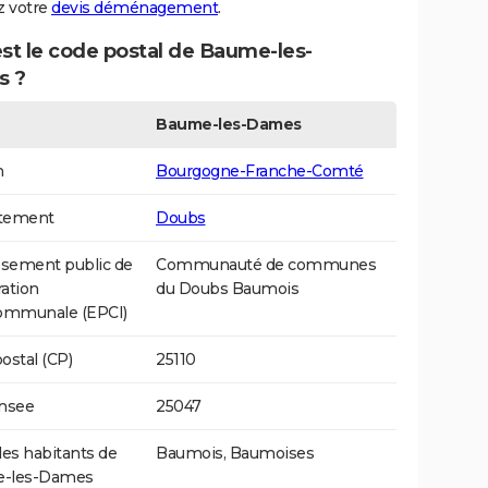
 votre
devis déménagement
.
st le code postal de Baume-les-
s ?
Baume-les-Dames
n
Bourgogne-Franche-Comté
tement
Doubs
ssement public de
Communauté de communes
ation
du Doubs Baumois
communale (EPCI)
ostal (CP)
25110
Insee
25047
s habitants de
Baumois, Baumoises
-les-Dames