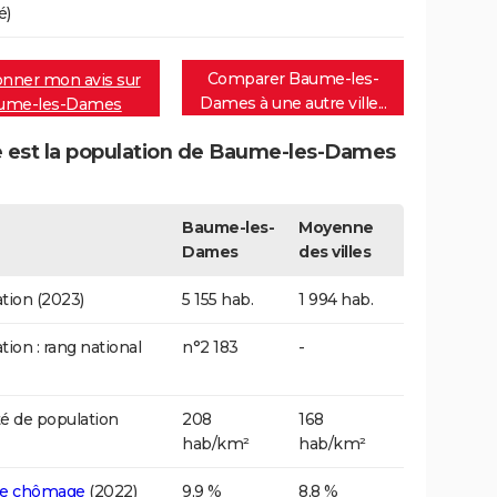
é)
Comparer Baume-les-
nner mon avis sur
Dames à une autre ville...
ume-les-Dames
e est la population de Baume-les-Dames
Baume-les-
Moyenne
Dames
des villes
tion (2023)
5 155 hab.
1 994 hab.
tion : rang national
n°2 183
-
é de population
208
168
hab/km²
hab/km²
de chômage
(2022)
9,9 %
8,8 %