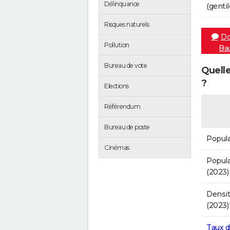
Délinquance
(gentil
Risques naturels
Do
Pollution
Ba
Bureau de vote
Quell
?
Elections
Référendum
Bureau de poste
Popula
Cinémas
Popula
(2023)
Densit
(2023)
Taux 