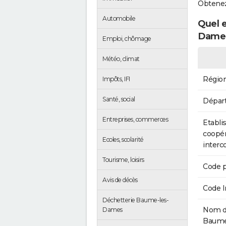
Obtenez
Automobile
Quel e
Dame
Emploi, chômage
Météo, climat
Régio
Impôts, IFI
Santé, social
Dépar
Entreprises, commerces
Etabli
coopér
Ecoles, scolarité
inter
Tourisme, loisirs
Code p
Avis de décès
Code 
Déchetterie Baume-les-
Nom de
Dames
Baume