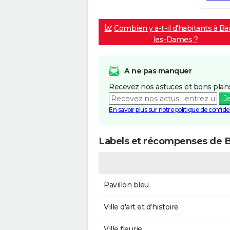
Combien y a-t-il d'habitants à B
les-Dames ?
A ne pas manquer
Recevez nos astuces et bons plans
J
En savoir plus sur notre politique de confiden
Labels et récompenses de
Pavillon bleu
Ville d'art et d'histoire
Ville fleurie