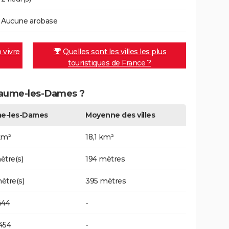
Aucune arobase
n vivre
Quelles sont les villes les plus
touristiques de France ?
 Baume-les-Dames ?
e-les-Dames
Moyenne des villes
km²
18,1 km²
ètre(s)
194 mètres
ètre(s)
395 mètres
444
-
454
-