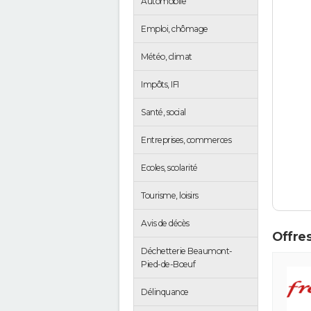
Automobile
Emploi, chômage
Météo, climat
Impôts, IFI
Santé, social
Entreprises, commerces
Ecoles, scolarité
Tourisme, loisirs
Avis de décès
Offres
Déchetterie Beaumont-
Pied-de-Bœuf
Délinquance