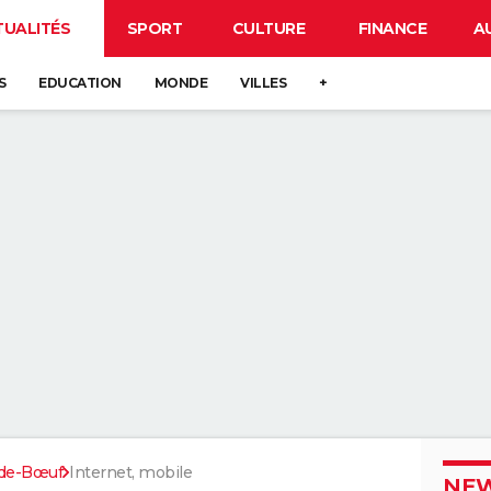
TUALITÉS
SPORT
CULTURE
FINANCE
A
S
EDUCATION
MONDE
VILLES
+
de-Bœuf
Internet, mobile
NEW