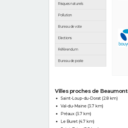
Risques naturels
Pollution
Bureau de vote
Elections
Référendum
Bureau de poste
Villes proches de Beaumon
Saint-Loup-du-Dorat
(2.8 km)
Val-du-Maine
(3.7 km)
Préaux
(3.7 km)
Le Buret
(4.7 km)