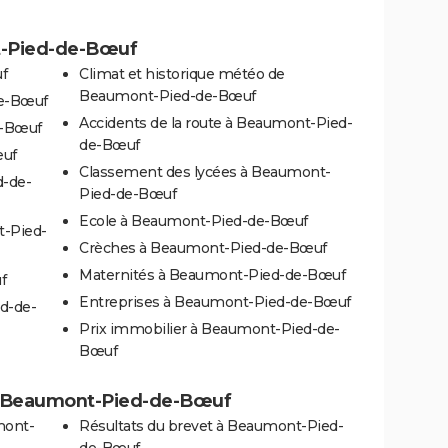
t-Pied-de-Bœuf
f
Climat et historique météo de
Beaumont-Pied-de-Bœuf
de-Bœuf
Accidents de la route à Beaumont-Pied-
e-Bœuf
de-Bœuf
œuf
Classement des lycées à Beaumont-
d-de-
Pied-de-Bœuf
Ecole à Beaumont-Pied-de-Bœuf
-Pied-
Crèches à Beaumont-Pied-de-Bœuf
Maternités à Beaumont-Pied-de-Bœuf
f
Entreprises à Beaumont-Pied-de-Bœuf
d-de-
Prix immobilier à Beaumont-Pied-de-
Bœuf
s à Beaumont-Pied-de-Bœuf
mont-
Résultats du brevet à Beaumont-Pied-
de-Bœuf