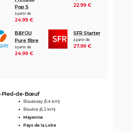
22.99 €
Pop S
à partir de
24.99 €
B&YOU
SFR Starter
à partir de
Pure fibre
27.99 €
à partir de
24.99 €
t-Pied-de-Bœuf
Bouessay
(5.4 km)
Bouère
(6.3 km)
Mayenne
Pays de la Loire