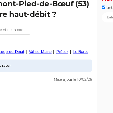
ont-Pied-de-Bœuf
(53)
Lint
re haut-débit ?
Loup-du-Dorat
Val-du-Maine
Préaux
Le Buret
 rater
Mise à jour le 10/02/26