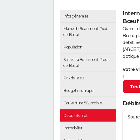
Inter
Infos générales
Bœuf
Grâce à 
Mairie de Beaumont-Pied-
de-Bœuf
Bœuf pe
débit. S
Population
(ARCEP),
optique
Salaires à Beaumont-Pied-
de-Bœuf
Votre v
!
Prix de l'eau
Test
Budget municipal
Débit
Couverture 5G, mobile
Débit Internet
Source
Immobilier