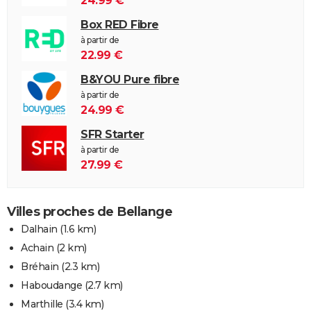
24.99 €
Box RED Fibre
à partir de
22.99 €
B&YOU Pure fibre
à partir de
24.99 €
SFR Starter
à partir de
27.99 €
Villes proches de Bellange
Dalhain
(1.6 km)
Achain
(2 km)
Bréhain
(2.3 km)
Haboudange
(2.7 km)
Marthille
(3.4 km)