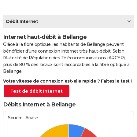
City break
Voyage de noces
Climat
Destinations
Voyage nature
Forum
+
PHOTO
GUIDES D'ACHAT
Débit Internet
BONS PLANS
Internet haut-débit à Bellange
Grâce à la fibre optique, les habitants de Bellange peuvent
CARTE DE VOEUX
bénéficier d'une connexion internet très haut-débit. Selon
Carte Bonne année
Carte Pâques
Carte de Noël
Carte Saint-Valentin
Carte d'anniversaire
DICTIONNAIRE
l'Autorité de Régulation des Télécommunications (ARCEP),
plus de 80 % des locaux sont raccordables à la fibre optique à
Biographies
Expressions
Dictionnaire
Citations
Proverbes
PROGRAMME TV
Bellange.
Votre vitesse de connexion est-elle rapide ? Faites le test !
COPAINS D'AVANT
Test de débit Internet
Se connecter
Collèges
Universités
Service militaire
S'inscrire
Lycées
Primaires
Entreprises
Avis de recherche
AVIS DE DÉCÈS
Débits Internet à Bellange
FORUM
Lifestyle
Sport
Television
Cinema
Bricolage
Culture
Auto
Voyage
Source : Ariase