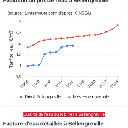
Evolution du prix de l'eau à Bellengreville
(source : Linternaute.com d'après l'ONSEA)
3
Tarif de l'eau (€/m3)
2,5
2
1,5
1
0,5
2016
2014
2024
2012
2022
2010
2020
2008
2018
Prix à Bellengreville
Moyenne nationale
Qualité de l'eau du robinet à Bellengreville
Facture d'eau détaillée à Bellengreville