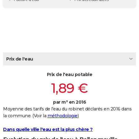
City break
Voyage de noces
Climat
Destinations
Voyage nature
Forum
+
PHOTO
GUIDES D'ACHAT
BONS PLANS
CARTE DE VOEUX
Carte Bonne année
Carte Pâques
Carte de Noël
Carte Saint-Valentin
Carte d'anniversaire
DICTIONNAIRE
Prix de l'eau
Biographies
Expressions
Dictionnaire
Citations
Proverbes
PROGRAMME TV
Prix de l'eau potable
1,89 €
COPAINS D'AVANT
Se connecter
Collèges
Universités
Service militaire
S'inscrire
Lycées
Primaires
Entreprises
Avis de recherche
AVIS DE DÉCÈS
par m³ en 2016
FORUM
Moyenne des tarifs de l'eau du robinet déclarés en 2016 dans
la commune. (Voir la
méthodologie
)
Lifestyle
Sport
Television
Cinema
Bricolage
Culture
Auto
Voyage
Dans quelle ville l'eau est la plus chère ?