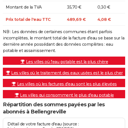
Montant de la TVA
35,70 €
0,30 €
Prix total de l'eau TTC
489,69 €
4,08 €
NB : Les données de certaines communes étant parfois
incomplètes, le montant total de la facture d'eau se base sur la
dernière année possédant des données complètes : eau
potable et assainissement.
Les villes où l'eau potable est la plus chère
Les villes où le traitement des eaux usées est le plus cher
Les villes où les factures d'eau sont les plus élevées
Les villes qui consomment le plus d'eau potable
Répartition des sommes payées par les
abonnés à Bellengreville
Détail de votre facture d'eau (source :