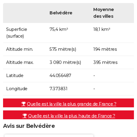
Moyenne
Belvédère
des villes
Superficie
75,4 km²
18,1 km²
(surface)
Altitude min.
575 mètre(s)
194 mètres
Altitude max.
3 080 mètre(s)
395 mètres
Latitude
44.056487
-
Longitude
7.373831
-
Quelle est la ville la plus grande de France ?
Quelle est la ville la plus haute de France ?
Avis sur Belvédère