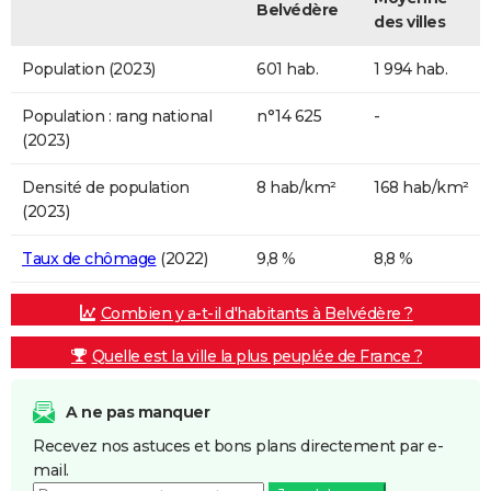
Belvédère
des villes
Population (2023)
601 hab.
1 994 hab.
Population : rang national
n°14 625
-
(2023)
Densité de population
8 hab/km²
168 hab/km²
(2023)
Taux de chômage
(2022)
9,8 %
8,8 %
Combien y a-t-il d'habitants à Belvédère ?
Quelle est la ville la plus peuplée de France ?
A ne pas manquer
Recevez nos astuces et bons plans directement par e-
mail.