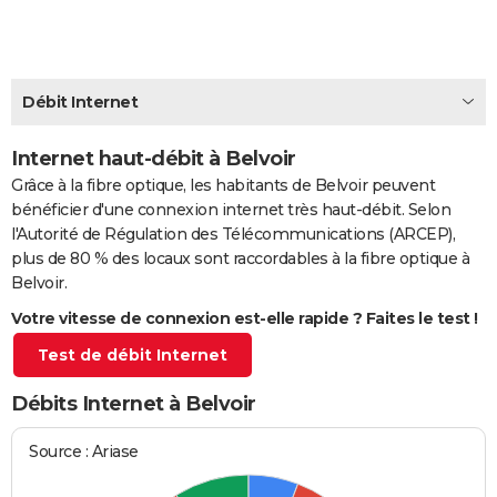
City break
Voyage de noces
Climat
Destinations
Voyage nature
Forum
+
PHOTO
GUIDES D'ACHAT
Débit Internet
BONS PLANS
Internet haut-débit à Belvoir
CARTE DE VOEUX
Grâce à la fibre optique, les habitants de Belvoir peuvent
Carte Bonne année
Carte Pâques
Carte de Noël
Carte Saint-Valentin
Carte d'anniversaire
DICTIONNAIRE
bénéficier d'une connexion internet très haut-débit. Selon
l'Autorité de Régulation des Télécommunications (ARCEP),
Biographies
Expressions
Dictionnaire
Citations
Proverbes
PROGRAMME TV
plus de 80 % des locaux sont raccordables à la fibre optique à
Belvoir.
COPAINS D'AVANT
Votre vitesse de connexion est-elle rapide ? Faites le test !
Se connecter
Collèges
Universités
Service militaire
S'inscrire
Lycées
Primaires
Entreprises
Avis de recherche
AVIS DE DÉCÈS
Test de débit Internet
FORUM
Débits Internet à Belvoir
Lifestyle
Sport
Television
Cinema
Bricolage
Culture
Auto
Voyage
Source : Ariase