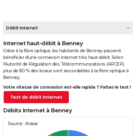
City break
Voyage de noces
Climat
Destinations
Voyage nature
Forum
+
PHOTO
GUIDES D'ACHAT
Débit Internet
BONS PLANS
Internet haut-débit à Benney
CARTE DE VOEUX
Grâce à la fibre optique, les habitants de Benney peuvent
Carte Bonne année
Carte Pâques
Carte de Noël
Carte Saint-Valentin
Carte d'anniversaire
DICTIONNAIRE
bénéficier d'une connexion internet très haut-débit. Selon
l'Autorité de Régulation des Télécommunications (ARCEP),
Biographies
Expressions
Dictionnaire
Citations
Proverbes
PROGRAMME TV
plus de 80 % des locaux sont raccordables à la fibre optique à
Benney.
COPAINS D'AVANT
Votre vitesse de connexion est-elle rapide ? Faites le test !
Se connecter
Collèges
Universités
Service militaire
S'inscrire
Lycées
Primaires
Entreprises
Avis de recherche
AVIS DE DÉCÈS
Test de débit Internet
FORUM
Débits Internet à Benney
Lifestyle
Sport
Television
Cinema
Bricolage
Culture
Auto
Voyage
Source : Ariase