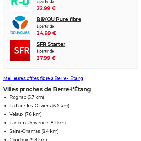
à partir de
22.99 €
B&YOU Pure fibre
à partir de
24.99 €
SFR Starter
à partir de
27.99 €
Meilleures offres fibre à Berre-l'Étang
Villes proches de Berre-l'Étang
Rognac
(5.7 km)
La Fare-les-Oliviers
(6.6 km)
Velaux
(7.6 km)
Lançon-Provence
(8.1 km)
Saint-Chamas
(8.4 km)
Coudoux
(9.8 km)