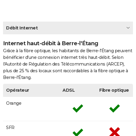
City break
Voyage de noces
Climat
Destinations
Voyage nature
Forum
+
PHOTO
GUIDES D'ACHAT
Débit Internet
BONS PLANS
Internet haut-débit à Berre-l'Étang
CARTE DE VOEUX
Grâce à la fibre optique, les habitants de Berre-l'Étang peuvent
Carte Bonne année
Carte Pâques
Carte de Noël
Carte Saint-Valentin
Carte d'anniversaire
DICTIONNAIRE
bénéficier d'une connexion internet très haut-débit. Selon
l'Autorité de Régulation des Télécommunications (ARCEP),
Biographies
Expressions
Dictionnaire
Citations
Proverbes
PROGRAMME TV
plus de 25 % des locaux sont raccordables à la fibre optique à
Berre-l'Étang.
COPAINS D'AVANT
Opérateur
ADSL
Fibre optique
Se connecter
Collèges
Universités
Service militaire
S'inscrire
Lycées
Primaires
Entreprises
Avis de recherche
AVIS DE DÉCÈS
Orange
FORUM
Lifestyle
Sport
Television
Cinema
Bricolage
Culture
Auto
Voyage
SFR