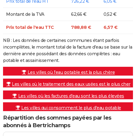
Prix total de l'eau HT
726,22 €
6,05 €
Montant de la TVA
62,66 €
0,52 €
Prix total de l'eau TTC
788,88 €
6,57 €
NB : Les données de certaines communes étant parfois
incomplètes, le montant total de la facture d'eau se base sur la
dernière année possédant des données complètes : eau
potable et assainissement.
Les villes où l'eau potable est la plus chère
Les villes où le traitement des eaux usées est le plus cher
Les villes où les factures d'eau sont les plus élevées
Les villes qui consomment le plus d'eau potable
Répartition des sommes payées par les
abonnés à Bertrichamps