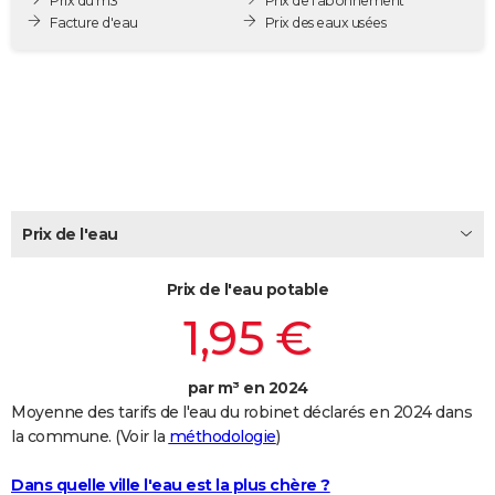
Prix du m3
Prix de l'abonnement
City break
Voyage de noces
Climat
Destinations
Voyage nature
Forum
+
Facture d'eau
Prix des eaux usées
PHOTO
GUIDES D'ACHAT
BONS PLANS
CARTE DE VOEUX
Carte Bonne année
Carte Pâques
Carte de Noël
Carte Saint-Valentin
Carte d'anniversaire
DICTIONNAIRE
Prix de l'eau
Biographies
Expressions
Dictionnaire
Citations
Proverbes
PROGRAMME TV
Prix de l'eau potable
COPAINS D'AVANT
1,95 €
Se connecter
Collèges
Universités
Service militaire
S'inscrire
Lycées
Primaires
Entreprises
Avis de recherche
AVIS DE DÉCÈS
FORUM
par m³ en 2024
Moyenne des tarifs de l'eau du robinet déclarés en 2024 dans
Lifestyle
Sport
Television
Cinema
Bricolage
Culture
Auto
Voyage
la commune. (Voir la
méthodologie
)
Dans quelle ville l'eau est la plus chère ?