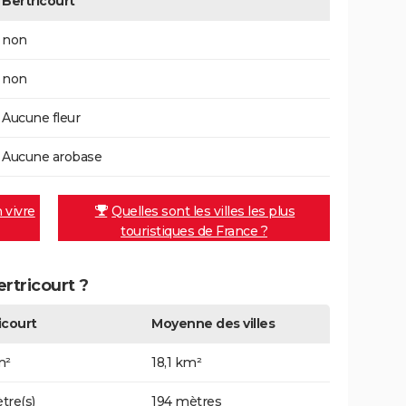
Bertricourt
non
non
Aucune fleur
Aucune arobase
n vivre
Quelles sont les villes les plus
touristiques de France ?
ertricourt ?
icourt
Moyenne des villes
m²
18,1 km²
tre(s)
194 mètres