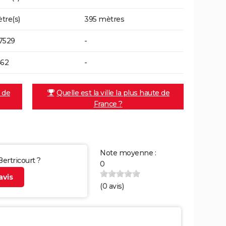
tre(s)
395 mètres
7529
-
462
-
e de
Quelle est la ville la plus haute de
France ?
Note moyenne :
Bertricourt ?
0
vis
(
0
avis)