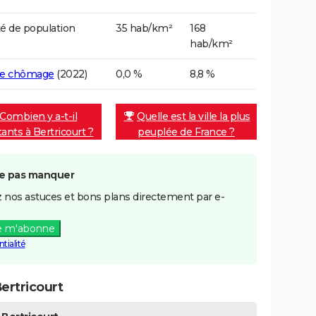
é de population
35 hab/km²
168
hab/km²
de chômage
(2022)
0,0 %
8,8 %
Combien y a-t-il
Quelle est la ville la plus
tants à Bertricourt ?
peuplée de France ?
e pas manquer
 nos astuces et bons plans directement par e-
e m'abonne
tialité
ertricourt