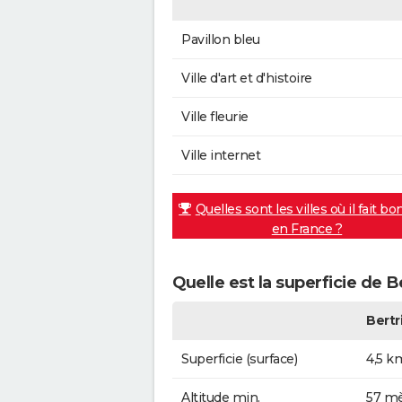
Pavillon bleu
Ville d'art et d'histoire
Ville fleurie
Ville internet
Quelles sont les villes où il fait bo
en France ?
Quelle est la superficie de B
Bertr
Superficie (surface)
4,5 k
Altitude min.
57 mè