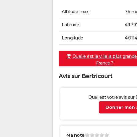
Altitude max.
76 mè
Latitude
49.39
Longitude
4.011
Quelle est la ville la plus grand
France ?
Avis sur Bertricourt
Quel est votre avis sur 
Donner mon a
Ma note