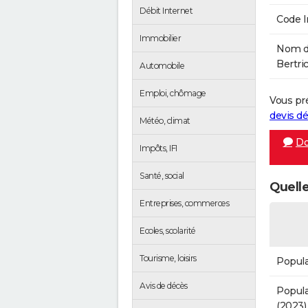
Débit Internet
Code 
Immobilier
Nom de
Bertric
Automobile
Emploi, chômage
Vous pr
devis 
Météo, climat
Do
Impôts, IFI
Santé, social
Quelle
Entreprises, commerces
Ecoles, scolarité
Tourisme, loisirs
Popula
Avis de décès
Popula
(2023)