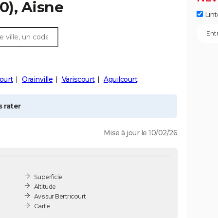
0), Aisne
Lint
ourt
Orainville
Variscourt
Aguilcourt
 rater
Mise à jour le 10/02/26
Superficie
Altitude
Avis sur Bertricourt
Carte