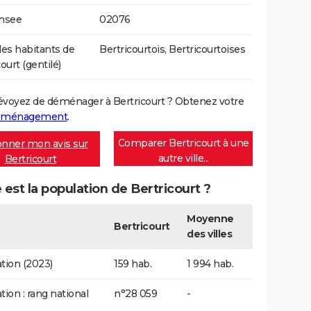
Insee
02076
s habitants de
Bertricourtois, Bertricourtoises
ourt (gentilé)
évoyez de déménager à Bertricourt ? Obtenez votre
déménagement
.
Comparer Bertricourt à une
nner mon avis sur
autre ville...
Bertricourt
 est la population de Bertricourt ?
Moyenne
Bertricourt
des villes
tion (2023)
159 hab.
1 994 hab.
tion : rang national
n°28 059
-