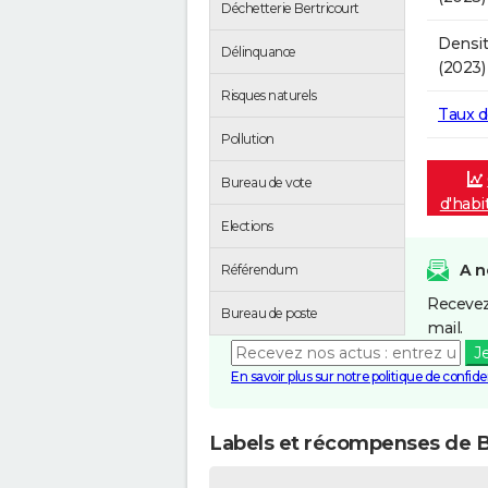
Déchetterie Bertricourt
Densit
Délinquance
(2023)
Risques naturels
Taux 
Pollution
Bureau de vote
d'habi
Elections
A n
Référendum
Recevez
Bureau de poste
mail.
J
En savoir plus sur notre politique de confiden
Labels et récompenses de B