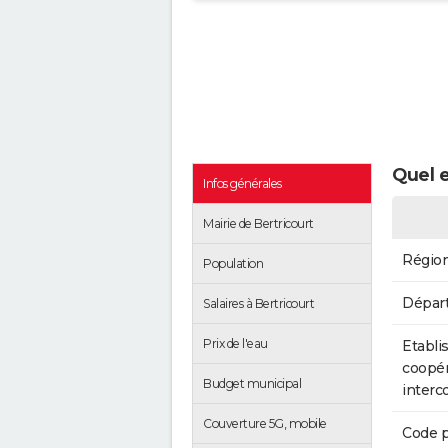
Quel e
Infos générales
Mairie de Bertricourt
Régio
Population
Dépar
Salaires à Bertricourt
Prix de l'eau
Etabli
coopér
Budget municipal
inter
Couverture 5G, mobile
Code p