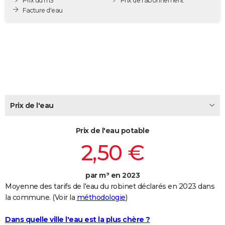
Prix du m3
Prix de l'abonnement
City break
Voyage de noces
Climat
Destinations
Voyage nature
Forum
+
Facture d'eau
PHOTO
GUIDES D'ACHAT
BONS PLANS
CARTE DE VOEUX
Carte Bonne année
Carte Pâques
Carte de Noël
Carte Saint-Valentin
Carte d'anniversaire
DICTIONNAIRE
Prix de l'eau
Biographies
Expressions
Dictionnaire
Citations
Proverbes
PROGRAMME TV
Prix de l'eau potable
COPAINS D'AVANT
2,50 €
Se connecter
Collèges
Universités
Service militaire
S'inscrire
Lycées
Primaires
Entreprises
Avis de recherche
AVIS DE DÉCÈS
par m³ en 2023
FORUM
Moyenne des tarifs de l'eau du robinet déclarés en 2023 dans
Lifestyle
Sport
Television
Cinema
Bricolage
Culture
Auto
Voyage
la commune. (Voir la
méthodologie
)
Dans quelle ville l'eau est la plus chère ?