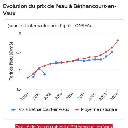
Evolution du prix de l'eau à Béthancourt-en-
Vaux
(source : Linternaute.com d'après l'ONSEA)
3
Tarif de l'eau (€/m3)
2,5
2
1,5
2016
2014
2024
2012
2022
2010
2020
2008
2018
Prix à Béthancourt-en-Vaux
Moyenne nationale
Qualité de l'eau du robinet à Béthancourt-en-Vaux