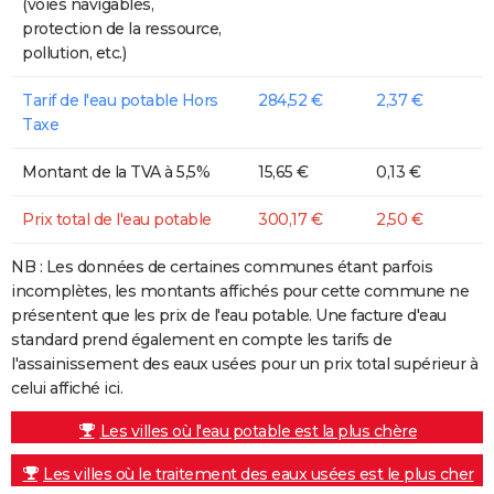
(voies navigables,
protection de la ressource,
pollution, etc.)
Tarif de l'eau potable Hors
284,52 €
2,37 €
Taxe
Montant de la TVA à 5,5%
15,65 €
0,13 €
Prix total de l'eau potable
300,17 €
2,50 €
NB : Les données de certaines communes étant parfois
incomplètes, les montants affichés pour cette commune ne
présentent que les prix de l'eau potable. Une facture d'eau
standard prend également en compte les tarifs de
l'assainissement des eaux usées pour un prix total supérieur à
celui affiché ici.
Les villes où l'eau potable est la plus chère
Les villes où le traitement des eaux usées est le plus cher