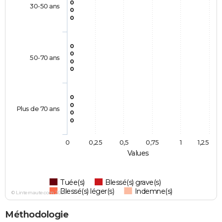
0
30-50 ans
0
0
0
0
50-70 ans
0
0
0
0
Plus de 70 ans
0
0
0
0,25
0,5
0,75
1
1,25
Values
Tuée(s)
Blessé(s) grave(s)
Blessé(s) léger(s)
Indemne(s)
© Linternaute.com 2026
Méthodologie