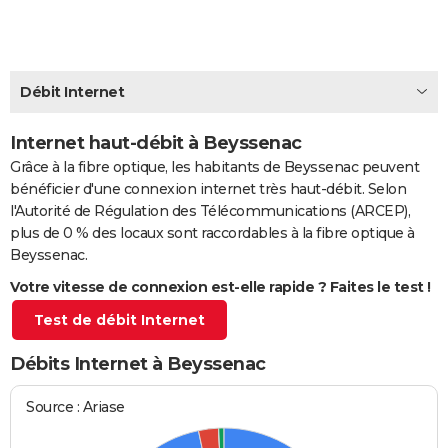
City break
Voyage de noces
Climat
Destinations
Voyage nature
Forum
+
PHOTO
GUIDES D'ACHAT
Débit Internet
BONS PLANS
Internet haut-débit à Beyssenac
CARTE DE VOEUX
Grâce à la fibre optique, les habitants de Beyssenac peuvent
Carte Bonne année
Carte Pâques
Carte de Noël
Carte Saint-Valentin
Carte d'anniversaire
DICTIONNAIRE
bénéficier d'une connexion internet très haut-débit. Selon
l'Autorité de Régulation des Télécommunications (ARCEP),
Biographies
Expressions
Dictionnaire
Citations
Proverbes
PROGRAMME TV
plus de 0 % des locaux sont raccordables à la fibre optique à
Beyssenac.
COPAINS D'AVANT
Votre vitesse de connexion est-elle rapide ? Faites le test !
Se connecter
Collèges
Universités
Service militaire
S'inscrire
Lycées
Primaires
Entreprises
Avis de recherche
AVIS DE DÉCÈS
Test de débit Internet
FORUM
Débits Internet à Beyssenac
Lifestyle
Sport
Television
Cinema
Bricolage
Culture
Auto
Voyage
Source : Ariase