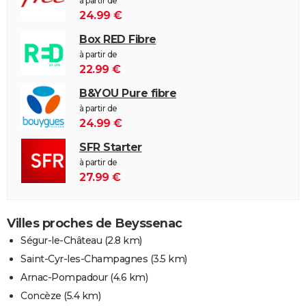
à partir de
24.99 €
Box RED Fibre
à partir de
22.99 €
B&YOU Pure fibre
à partir de
24.99 €
SFR Starter
à partir de
27.99 €
Villes proches de Beyssenac
Ségur-le-Château
(2.8 km)
Saint-Cyr-les-Champagnes
(3.5 km)
Arnac-Pompadour
(4.6 km)
Concèze
(5.4 km)