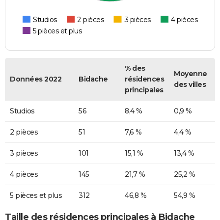
Studios
2 pièces
3 pièces
4 pièces
5 pièces et plus
% des
Moyenne
Données 2022
Bidache
résidences
des villes
principales
Studios
56
8,4 %
0,9 %
2 pièces
51
7,6 %
4,4 %
3 pièces
101
15,1 %
13,4 %
4 pièces
145
21,7 %
25,2 %
5 pièces et plus
312
46,8 %
54,9 %
Taille des résidences principales à Bidache