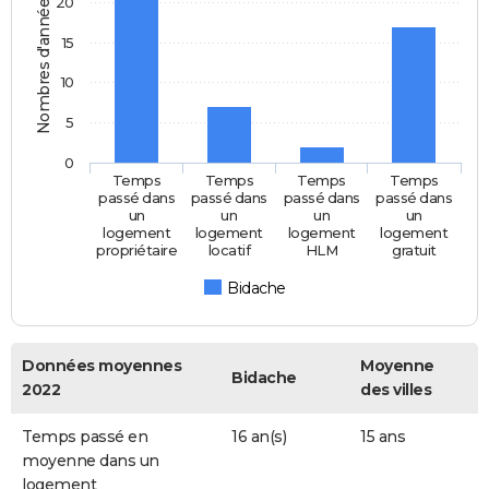
Nombres d'années
20
15
10
5
0
Temps
Temps
Temps
Temps
passé dans
passé dans
passé dans
passé dans
un
un
un
un
logement
logement
logement
logement
propriétaire
locatif
HLM
gratuit
Bidache
Données moyennes
Moyenne
Bidache
2022
des villes
Temps passé en
16 an(s)
15 ans
moyenne dans un
logement