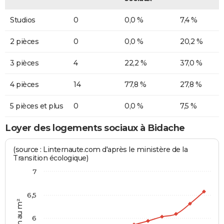
Studios
0
0,0 %
7,4 %
2 pièces
0
0,0 %
20,2 %
3 pièces
4
22,2 %
37,0 %
4 pièces
14
77,8 %
27,8 %
5 pièces et plus
0
0,0 %
7,5 %
Loyer des logements sociaux à Bidache
(source : Linternaute.com d'après le ministère de la
Transition écologique)
7
6,5
6