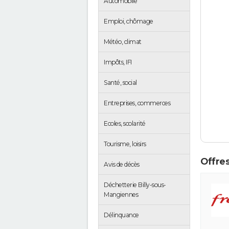
Automobile
Emploi, chômage
Météo, climat
Impôts, IFI
Santé, social
Entreprises, commerces
Ecoles, scolarité
Tourisme, loisirs
Offres
Avis de décès
Déchetterie Billy-sous-
Mangiennes
Délinquance