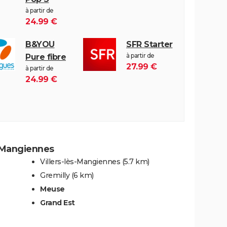
à partir de
24.99 €
B&YOU
SFR Starter
à partir de
Pure fibre
27.99 €
à partir de
24.99 €
s-Mangiennes
Villers-lès-Mangiennes
(5.7 km)
Gremilly
(6 km)
Meuse
Grand Est