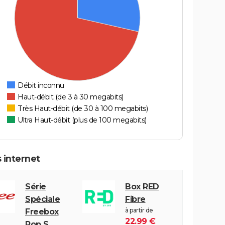
Débit inconnu
Haut-débit (de 3 à 30 megabits)
Très Haut-débit (de 30 à 100 megabits)
Ultra Haut-débit (plus de 100 megabits)
 internet
Série
Box RED
Spéciale
Fibre
à partir de
Freebox
22.99 €
Pop S