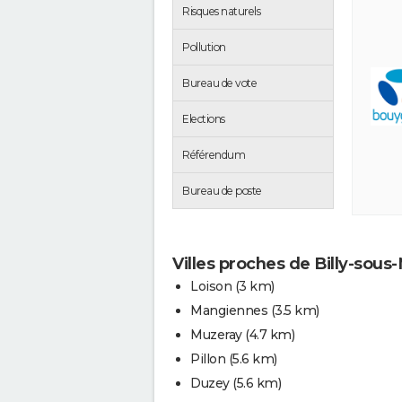
Risques naturels
Pollution
Bureau de vote
Elections
Référendum
Bureau de poste
Villes proches de Billy-sou
Loison
(3 km)
Mangiennes
(3.5 km)
Muzeray
(4.7 km)
Pillon
(5.6 km)
Duzey
(5.6 km)