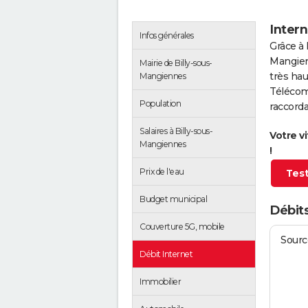
Intern
Infos générales
Grâce à 
Mangien
Mairie de Billy-sous-
très hau
Mangiennes
Télécom
Population
raccorda
Salaires à Billy-sous-
Votre v
Mangiennes
!
Prix de l'eau
Test
Budget municipal
Débits
Couverture 5G, mobile
Source
Débit Internet
Immobilier