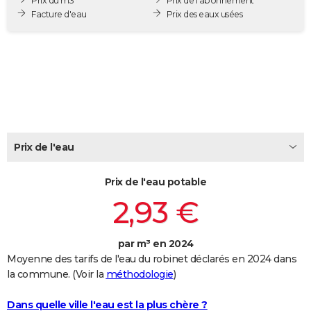
Prix du m3
Prix de l'abonnement
City break
Voyage de noces
Climat
Destinations
Voyage nature
Forum
+
Facture d'eau
Prix des eaux usées
PHOTO
GUIDES D'ACHAT
BONS PLANS
CARTE DE VOEUX
Carte Bonne année
Carte Pâques
Carte de Noël
Carte Saint-Valentin
Carte d'anniversaire
DICTIONNAIRE
Prix de l'eau
Biographies
Expressions
Dictionnaire
Citations
Proverbes
PROGRAMME TV
Prix de l'eau potable
COPAINS D'AVANT
2,93 €
Se connecter
Collèges
Universités
Service militaire
S'inscrire
Lycées
Primaires
Entreprises
Avis de recherche
AVIS DE DÉCÈS
FORUM
par m³ en 2024
Moyenne des tarifs de l'eau du robinet déclarés en 2024 dans
Lifestyle
Sport
Television
Cinema
Bricolage
Culture
Auto
Voyage
la commune. (Voir la
méthodologie
)
Dans quelle ville l'eau est la plus chère ?