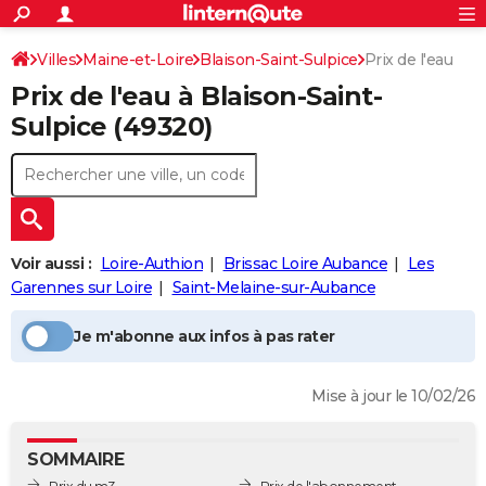
ACTUALITÉS
Connexion
S'inscrire
Villes
Maine-et-Loire
Blaison-Saint-Sulpice
Prix de l'eau
Rechercher
Société
Education
Villes
Politique
Faits Divers
Monde
+
SPORT
Prix de l'eau à
Blaison-Saint-
Football
Cyclisme
Forum
Coupe du monde 2026
Tennis
Rugby
CULTURE
Sulpice
(49320)
TNT
Cinéma
Musique
Programme TV
Streaming
Sorties cinéma
+
FINANCE
Impôts
Immobilier
Banque
Crédit
Retraite
Epargne
Risques naturels par ville
Assurance
AUTO
Réserver un essai
Berlines
Forum auto
Essais
Citadines
SUV
+
HIGH-TECH
Voir aussi :
Loire-Authion
Brissac Loire Aubance
Les
Meilleur smartphone
Ordinateurs
Guide high-tech
Mobiles
Internet
Jeux vidéo
+
Garennes sur Loire
Saint-Melaine-sur-Aubance
BRICOLAGE
Aménagement intérieur
Cuisine
Jardinage
+
Forum
Extérieur
Salle de bains
Rangement
WEEK-END
Je m'abonne aux infos à pas rater
Escapades
Expositions
Week-end nature
Guides de France
Patrimoine
Musées
+
LIFESTYLE
Mise à jour le 10/02/26
Bien-être
Mode
+
Art de vivre
Loisirs
Modes de vie
SANTE
SOMMAIRE
Guide de la santé
Médicaments
+
Alimentation
Maladies
Sommeil
VOYAGE