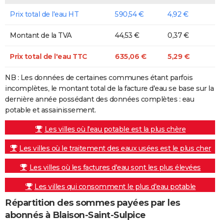
Prix total de l'eau HT
590,54 €
4,92 €
Montant de la TVA
44,53 €
0,37 €
Prix total de l'eau TTC
635,06 €
5,29 €
NB : Les données de certaines communes étant parfois
incomplètes, le montant total de la facture d'eau se base sur la
dernière année possédant des données complètes : eau
potable et assainissement.
Les villes où l'eau potable est la plus chère
Les villes où le traitement des eaux usées est le plus cher
Les villes où les factures d'eau sont les plus élevées
Les villes qui consomment le plus d'eau potable
Répartition des sommes payées par les
abonnés à Blaison-Saint-Sulpice