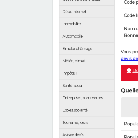
Code p
Débit Internet
Code 
Immobilier
Nom de
Bonnef
Automobile
Emploi, chômage
Vous pr
devis 
Météo, climat
Do
Impôts, IFI
Santé, social
Quelle
Entreprises, commerces
Ecoles, scolarité
Tourisme, loisirs
Popula
Avis de décès
Popula