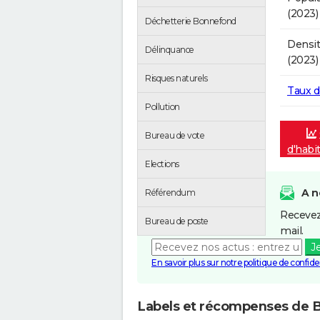
(2023)
Déchetterie Bonnefond
Densit
Délinquance
(2023)
Risques naturels
Taux 
Pollution
Bureau de vote
d'habi
Elections
A n
Référendum
Recevez
Bureau de poste
mail.
J
En savoir plus sur notre politique de confiden
Labels et récompenses de 