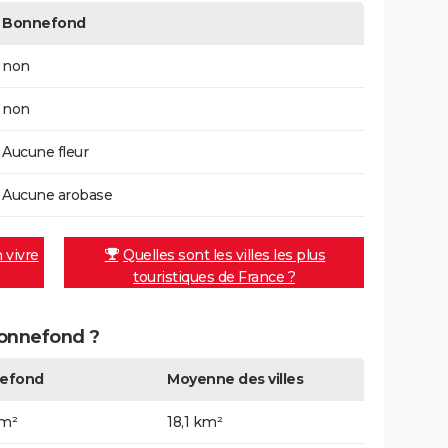
Bonnefond
non
non
Aucune fleur
Aucune arobase
n vivre
Quelles sont les villes les plus
touristiques de France ?
Bonnefond ?
efond
Moyenne des villes
km²
18,1 km²