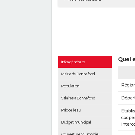
Quel 
Infos générales
Mairie de Bonnefond
Régio
Population
Dépar
Salaires à Bonnefond
Prix de l'eau
Etabli
coopér
Budget municipal
inter
Couverture 5G, mobile