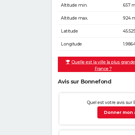
Altitude min.
657 m
Altitude max.
924 m
Latitude
45.52
Longitude
1.986
Quelle est la ville la plus grand
France ?
Avis sur Bonnefond
Quel est votre avis sur
Donner mon a