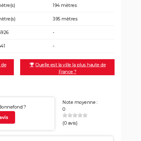
ètre(s)
194 mètres
ètre(s)
395 mètres
5926
-
441
-
e de
Quelle est la ville la plus haute de
France ?
Note moyenne :
 Bonnefond ?
0
vis
(
0
avis)