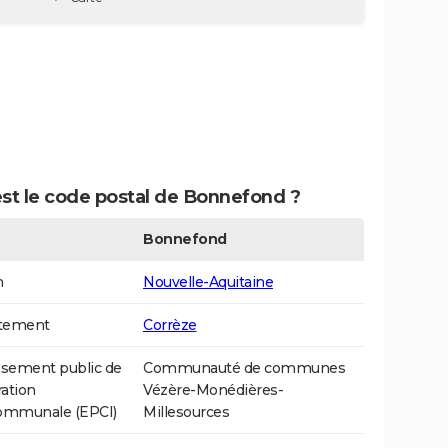
est le code postal de Bonnefond ?
Bonnefond
n
Nouvelle-Aquitaine
tement
Corrèze
ssement public de
Communauté de communes
ation
Vézère-Monédières-
communale (EPCI)
Millesources