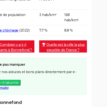
é de population
3 hab/km²
168
hab/km²
de chômage
(2022)
7,7 %
8,8 %
Combien y a-t-il
Quelle est la ville la plus
tants à Bonnefond ?
peuplée de France ?
e pas manquer
 nos astuces et bons plans directement par e-
e m'abonne
tialité
Bonnefond