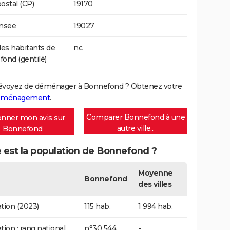
ostal (CP)
19170
Insee
19027
s habitants de
nc
ond (gentilé)
évoyez de déménager à Bonnefond ? Obtenez votre
déménagement
.
Comparer Bonnefond à une
nner mon avis sur
autre ville...
Bonnefond
 est la population de Bonnefond ?
Moyenne
Bonnefond
des villes
tion (2023)
115 hab.
1 994 hab.
tion : rang national
n°30 544
-