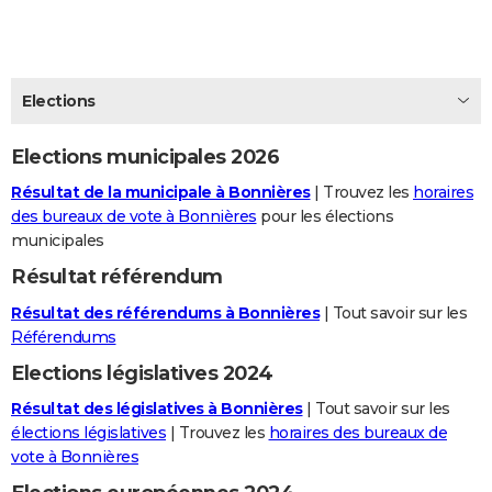
City break
Voyage de noces
Climat
Destinations
Voyage nature
Forum
+
PHOTO
GUIDES D'ACHAT
Elections
BONS PLANS
Elections municipales 2026
CARTE DE VOEUX
Résultat de la municipale à Bonnières
| Trouvez les
horaires
Carte Bonne année
Carte Pâques
Carte de Noël
Carte Saint-Valentin
Carte d'anniversaire
DICTIONNAIRE
des bureaux de vote à Bonnières
pour les élections
municipales
Biographies
Expressions
Dictionnaire
Citations
Proverbes
PROGRAMME TV
Résultat référendum
COPAINS D'AVANT
Résultat des référendums à Bonnières
| Tout savoir sur les
Se connecter
Collèges
Universités
Service militaire
S'inscrire
Lycées
Primaires
Entreprises
Avis de recherche
Référendums
AVIS DE DÉCÈS
Elections législatives 2024
FORUM
Résultat des législatives à Bonnières
| Tout savoir sur les
Lifestyle
Sport
Television
Cinema
Bricolage
Culture
Auto
Voyage
élections législatives
| Trouvez les
horaires des bureaux de
vote à Bonnières