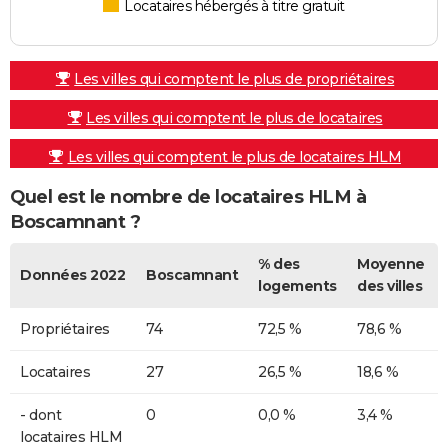
Locataires hébergés à titre gratuit
Les villes qui comptent le plus de propriétaires
Les villes qui comptent le plus de locataires
Les villes qui comptent le plus de locataires HLM
Quel est le nombre de locataires HLM à
Boscamnant ?
% des
Moyenne
Données 2022
Boscamnant
logements
des villes
Propriétaires
74
72,5 %
78,6 %
Locataires
27
26,5 %
18,6 %
- dont
0
0,0 %
3,4 %
locataires HLM