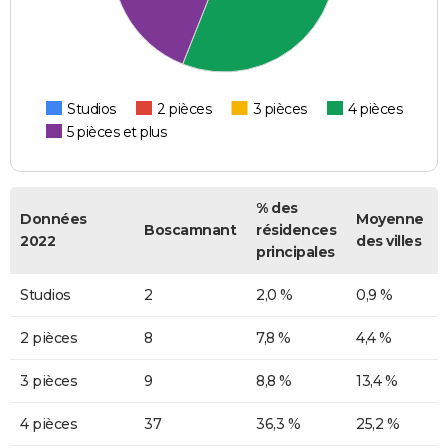
Studios
2 pièces
3 pièces
4 pièces
5 pièces et plus
% des
Données
Moyenne
Boscamnant
résidences
2022
des villes
principales
Studios
2
2,0 %
0,9 %
2 pièces
8
7,8 %
4,4 %
3 pièces
9
8,8 %
13,4 %
4 pièces
37
36,3 %
25,2 %