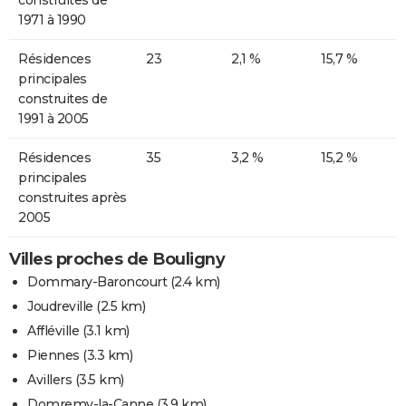
1971 à 1990
Résidences
23
2,1 %
15,7 %
principales
construites de
1991 à 2005
Résidences
35
3,2 %
15,2 %
principales
construites après
2005
Villes proches de Bouligny
Dommary-Baroncourt
(2.4 km)
Joudreville
(2.5 km)
Affléville
(3.1 km)
Piennes
(3.3 km)
Avillers
(3.5 km)
Domremy-la-Canne
(3.9 km)