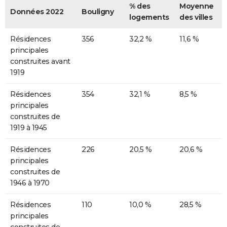
% des
Moyenne
Données 2022
Bouligny
logements
des villes
Résidences
356
32,2 %
11,6 %
principales
construites avant
1919
Résidences
354
32,1 %
8,5 %
principales
construites de
1919 à 1945
Résidences
226
20,5 %
20,6 %
principales
construites de
1946 à 1970
Résidences
110
10,0 %
28,5 %
principales
construites de