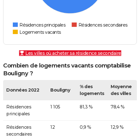
Résidences principales
Résidences secondaires
Logements vacants
Les villes où acheter sa résidence secondaire
Combien de logements vacants comptabilise
Bouligny ?
% des
Moyenne
Données 2022
Bouligny
logements
des villes
Résidences
1 105
81,3 %
78,4 %
principales
Résidences
12
0,9 %
12,9 %
secondaires