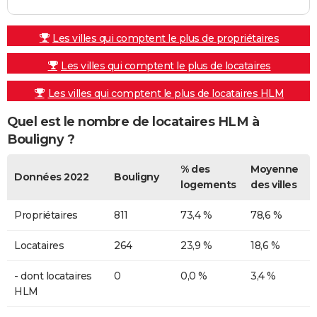
Les villes qui comptent le plus de propriétaires
Les villes qui comptent le plus de locataires
Les villes qui comptent le plus de locataires HLM
Quel est le nombre de locataires HLM à
Bouligny ?
% des
Moyenne
Données 2022
Bouligny
logements
des villes
Propriétaires
811
73,4 %
78,6 %
Locataires
264
23,9 %
18,6 %
- dont locataires
0
0,0 %
3,4 %
HLM