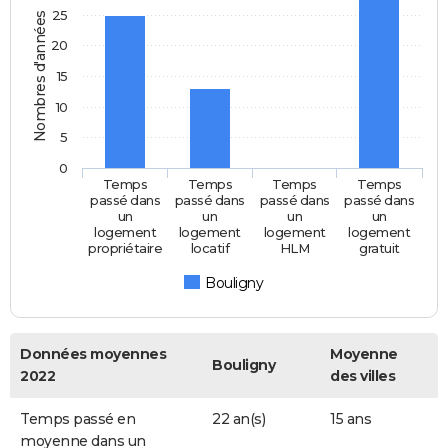
25
Nombres d'années
20
15
10
5
0
Temps
Temps
Temps
Temps
passé dans
passé dans
passé dans
passé dans
un
un
un
un
logement
logement
logement
logement
propriétaire
locatif
HLM
gratuit
Bouligny
Données moyennes
Moyenne
Bouligny
2022
des villes
Temps passé en
22 an(s)
15 ans
moyenne dans un